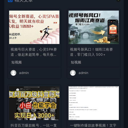
视频号巨火赛道，心灵SPA赛
视频号新风口！烟雨江南赛
道，做起来超简单，每天收益
道，零门槛日入 500+
800+
短视频
短视频
admin
admin
抖音百万爆款账号，一比一复
一键制作爆款故事视频！文字