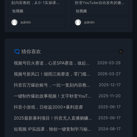
刻内容教程，从0-1实操课，
秒变YouTube自动发布的傻瓜
小白也能学会，复制爆款，月
式教程
短视频
短视频
入10w+
admin
admin
猜你喜欢
视频号巨火赛道，心灵SPA赛道，做起来超简单，每天收益800+
2026-03-29
视频号新风口！烟雨江南赛道，零门槛日入 500+
2026-03-27
抖音百万爆款账号，一比一复刻内容教程，从0-1实操课，小白也能学会，复制爆款，月入10w+
2025-12-17
一键制作爆款故事视频！文字秒变YouTube自动发布的傻瓜式教程
2025-11-20
抖音小游戏，日收益2000+暴利逆袭
2025-06-17
2025最新暴利项目！抖音无人直播躺赚攻略！抖音无人直播3.0玩法！0门槛…
2025-06-17
短视频 IP实战课，独创一键复制学习秘籍，转战新领域，月赚五万轻松行
2024-08-17