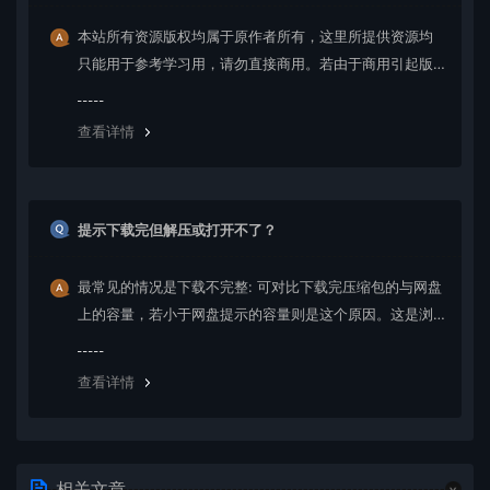
本站所有资源版权均属于原作者所有，这里所提供资源均
只能用于参考学习用，请勿直接商用。若由于商用引起版
权纠纷，一切责任均由使用者承担。更多说明请参考 VIP介
绍。
查看详情
提示下载完但解压或打开不了？
最常见的情况是下载不完整: 可对比下载完压缩包的与网盘
上的容量，若小于网盘提示的容量则是这个原因。这是浏
览器下载的bug，建议用百度网盘软件或迅雷下载。 若排
除这种情况，可在对应资源底部留言，或 联络我们。
查看详情
相关文章