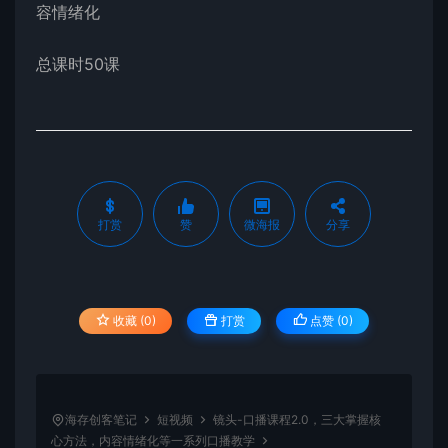
容情绪化
总课时50课
打赏
赞
微海报
分享
收藏 (0)
打赏
点赞 (
0
)
海存创客笔记
短视频
镜头-口播课程2.0，三大掌握核
心方法，内容情绪化等一系列口播教学