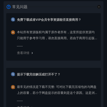
常见问题
免费下载或者VIP会员专享资源能否直接商用？
本站所有资源版权均属于原作者所有，这里所提供资源均
只能用于参考学习用，请勿直接商用。若由于商用引起版
权纠纷，一切责任均由使用者承担。更多说明请参考 VIP介
绍。
查看详情
提示下载完但解压或打开不了？
最常见的情况是下载不完整: 可对比下载完压缩包的与网盘
上的容量，若小于网盘提示的容量则是这个原因。这是浏
览器下载的bug，建议用百度网盘软件或迅雷下载。 若排
除这种情况，可在对应资源底部留言，或 联络我们。