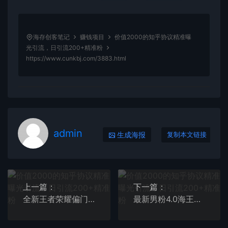
海存创客笔记
赚钱项目
价值2000的知乎协议精准曝
光引流，日引流200+精准粉
https://www.cunkbj.com/3883.html
admin
生成海报
复制本文链接
上一篇：
下一篇：
全新王者荣耀偏门玩法，多种变现方式 一天1000+小白闭眼入（附1000G教材）
最新男粉4.0海王暴力掘金玩法，一天变现1500+（附1254G素材）