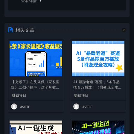
查看详情
相关文章
【夯爆了】在头条做《家长里
AI“暴躁老道”赛道，5条作品
短》二创小故事，这个月收益
揽百万播放！（附变现全攻
2w+
略）
赚钱项目
赚钱项目
admin
admin