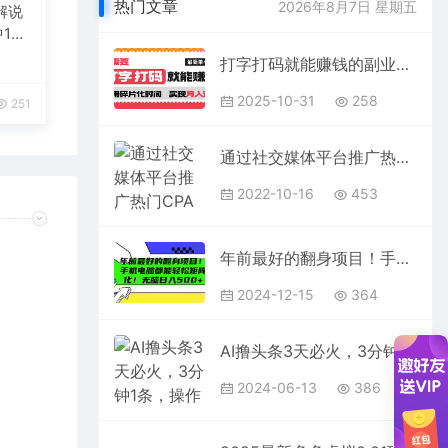
热门文章
2026年8月7日 星期五
解说
1
台变
打字打码就能赚钱的副业，利用碎片时间，实现月入过万，简单的赚钱小副业
2025-10-31
258
251
通过社交媒体平台推广热门CPA Offer，日赚50美元 – CPAGRIP的三种赚钱方法
2022-10-16
453
年前最好的翻身项目！手机电脑都能轻松矩阵化！无脑日入500+
2024-12-15
364
AI撸头条3天必火，3分钟1条，操作简单，月入20000+小白超车必备！
2024-06-13
386