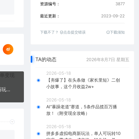
资源编号：
3877
最近更新：
2023-09-22
下载不了？
点击提交错误
下载须知
TA的动态
2026年8月7日 星期五
2026-05-18
【夯爆了】在头条做《家长里短》二创
小故事，这个月收益2w+
抖音爆火的悬疑解谜小游戏【隐秘的档案】无人直播玩法【教程+游戏+工具】
2026-05-18
AI“暴躁老道”赛道，5条作品揽百万播
放！（附变现全攻略）
2026-05-18
拼多多虚拟电商新玩法，单人可玩转10