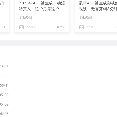
条作
2026年AI一键生成，动漫
最新AI一键生成影视
现
转真人，这个月靠这个AI
视频，无需剪辑3分钟
赚了2W+
条，条条爆款，多平
赚钱项目
赚钱项目
现日入2000+
211
admin
281
admin
05-18
05-18
05-11
05-09
05-09
05-06