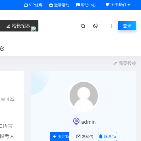
关于我们
VIP优惠
邀请活动
帮助中心
站长招募
登录
它
我要投稿
422
admin
C语言
报考人
联系Ta
关注Ta
发私信