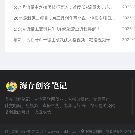
公众号流量主之拍照技巧赛道，难度低+流量大，起号第一篇就爆了10w阅读！
2026-
26年最新风口项目，AI工具创作写小说，轻松实现日入1000+
2026-
公众号流量主变现从0-1系统运营全流程讲解！
2026-
最新：视频号AI一键生成武侠风格视频，狂撸视频号分成收益，学完轻松日入1000+
2026-
海存创客笔记，专注互联网创业，包括自媒体、文案写作、
社交电商、短视频、直播带货、电商运营 等，帮助您避免网
络创业的弯路，快速成长！
© 2016 海存创客笔记 - www.cunkbj.com
网站地图
鲁ICP备202410