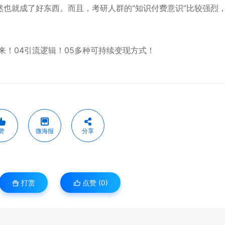
然也就成了好东西。而且，考研人群的“知识付费意识”比较强烈
由来！04引流逻辑！05多种可持续变现方式！
赞
微海报
分享
打赏
点赞 (
0
)