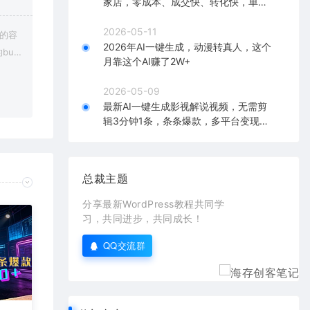
家店，零成本、成交快、转化快，单店
单日可盈利300+
2026-05-11
上的容
2026年AI一键生成，动漫转真人，这个
bu
月靠这个AI赚了2W+
在对应
2026-05-09
最新AI一键生成影视解说视频，无需剪
辑3分钟1条，条条爆款，多平台变现日
入2000+
总裁主题
分享最新WordPress教程共同学
习，共同进步，共同成长！
QQ交流群