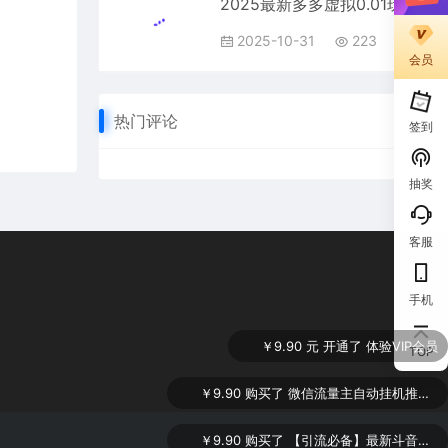
2025最新多多虚拟0.01玩法虚拟也有新门路轻松日入2500!
2025-10-31
223
会员
热门评论
签到
抽奖
客服
手机
￥9.90
元 开通了 体验VIP会员
TOP
￥9.90
购买了
微信流量主自动挂机推广，轻松日入900+，简单易上手，做就有收益。
￥9.90
购买了
【引流必备】最新斗音全功能全自动引流脚本，解放双手自动引流精准粉