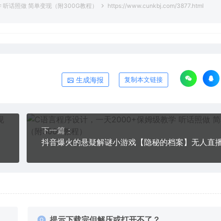
 听话照做 简单变现（附300G教程）
https://www.cunkbj.com/3877.html
生成海报
复制本文链接
下一篇：
提示下载完但解压或打开不了？