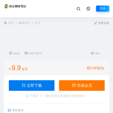
登录
首页
赚钱项目
正文
我要投稿
最新右豹地铁跑酷小说推文变现，日入2000+（附
1058G素材）
admin
2023-09-21
382
9.9
VIP折扣
¥
金币
立即下载
升级会员
下载不了？请联系网站客服提交链接错误！
增值服务：