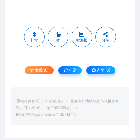
打赏
赞
微海报
分享
收藏 (0)
打赏
点赞 (
0
)
海存创客笔记
赚钱项目
最新右豹地铁跑酷小说推文变
现，日入2000+（附1058G素材）
https://www.cunkbj.com/3871.html