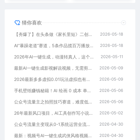
猜你喜欢
【夯爆了】在头条做《家长里短》二创小故事，这个月收益2w+
2026-05-18
AI“暴躁老道”赛道，5条作品揽百万播放！（附变现全攻略）
2026-05-18
2026年AI一键生成，动漫转真人，这个月靠这个AI赚了2W+
2026-05-11
最新AI一键生成影视解说视频，无需剪辑3分钟1条，条条爆款，多平台变现日入2000+
2026-05-09
2026最新多多虚拟0.01玩法虚拟也有新门路轻松日入2500!
2026-05-09
手机壁纸赚钱秘籍！AI 绘画 0 成本 单店狂销 3.8 万单
2026-05-06
公众号流量主之拍照技巧赛道，难度低+流量大，起号第一篇就爆了10w阅读！
2026-05-06
26年最新风口项目，AI工具创作写小说，轻松实现日入1000+
2026-05-02
公众号流量主变现从0-1系统运营全流程讲解！
2026-04-30
最新：视频号AI一键生成武侠风格视频，狂撸视频号分成收益，学完轻松日入1000+
2026-04-30