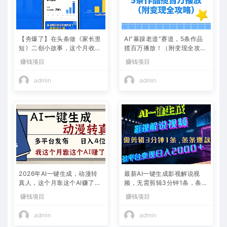
【夯爆了】在头条做《家长里
AI“暴躁老道”赛道，5条作品
短》二创小故事，这个月收益
揽百万播放！（附变现全攻
2w+
略）
赚钱项目
赚钱项目
admin
admin
2026年AI一键生成，动漫转
最新AI一键生成影视解说视
真人，这个月靠这个AI赚了2
频，无需剪辑3分钟1条，条条
W+
爆款，多平台变现日入2000
赚钱项目
赚钱项目
+
admin
admin