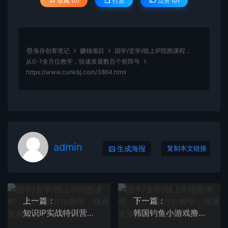
收藏 (0)
打赏
点赞 (
0
)
海存创客笔记
赚钱项目
国学/玄学/线上IP陪跑课程，
从0-1全方位教学，快速发展数百个矩阵号
https://www.cunkbj.com/3864.html
admin
生成海报
复制本文链接
上一篇：
下一篇：
知识IP实战特训营，孵化-多赛道知识IP（33节课）
韩国钓鱼小游戏撸USDT，单窗口日撸3—4U