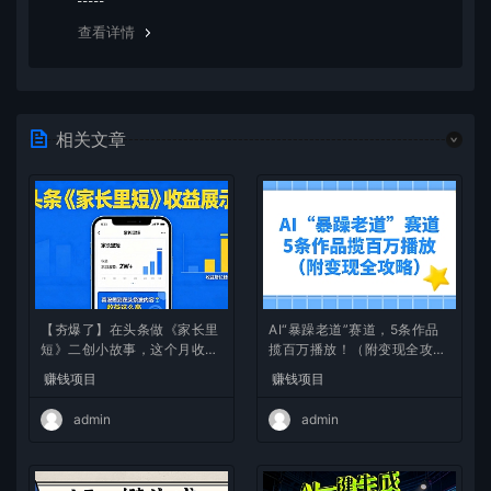
除这种情况，可在对应资源底部留言，或 联络我们。
查看详情
相关文章
【夯爆了】在头条做《家长里
AI“暴躁老道”赛道，5条作品
短》二创小故事，这个月收益
揽百万播放！（附变现全攻
2w+
略）
赚钱项目
赚钱项目
admin
admin