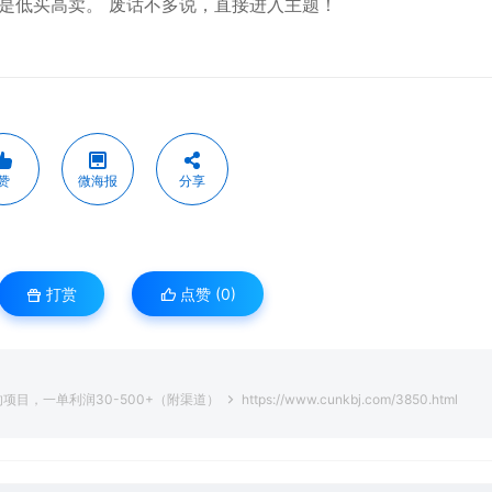
是低买高卖。 废话不多说，直接进入主题！
赞
微海报
分享
打赏
点赞 (
0
)
目，一单利润30-500+（附渠道）
https://www.cunkbj.com/3850.html