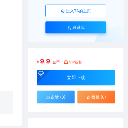
进入TA的主页
联系我
9.9
¥
金币
VIP折扣
立即下载
点赞 (
0
)
收藏 (0)