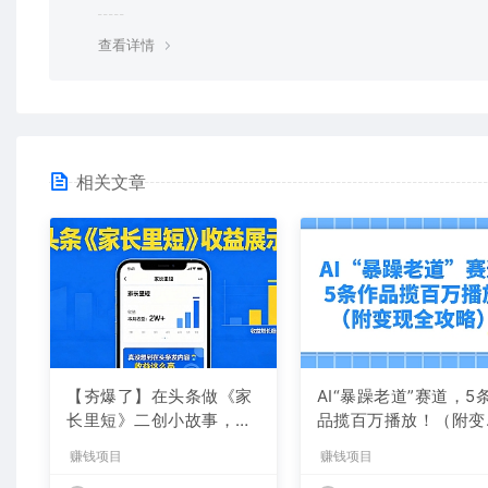
均由使用者承担。更多说明请参考 VIP介绍。
查看详情
相关文章
【夯爆了】在头条做《家
AI“暴躁老道”赛道，5
长里短》二创小故事，这
品揽百万播放！（附变
个月收益2w+
全攻略）
赚钱项目
赚钱项目