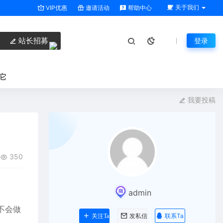
关于我们
VIP优惠
邀请活动
帮助中心
站长招募
登录
它
我要投稿
350
admin
不会做
联系Ta
关注Ta
发私信