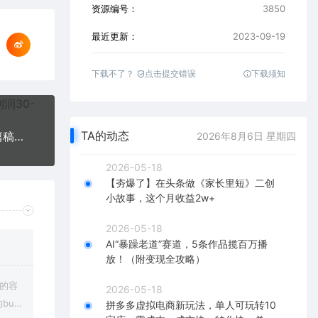
资源编号：
3850
最近更新：
2023-09-19
下载不了？
点击提交错误
下载须知
TA的动态
新手可操作的短视频书单号，用AI轻松10分钟做一篇稿件，一天轻松赚几百
2026年8月6日 星期四
2026-05-18
【夯爆了】在头条做《家长里短》二创
小故事，这个月收益2w+
2026-05-18
AI“暴躁老道”赛道，5条作品揽百万播
放！（附变现全攻略）
上的容
2026-05-18
bu
拼多多虚拟电商新玩法，单人可玩转10