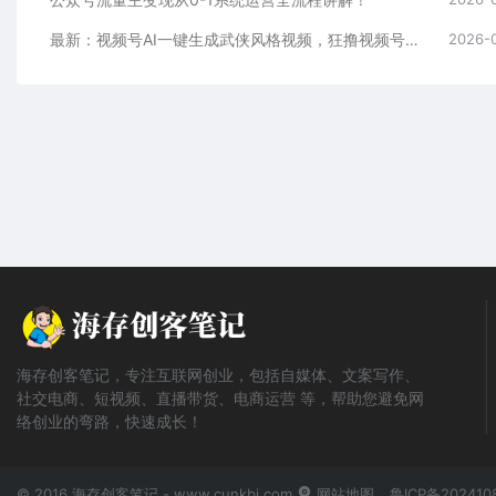
最新：视频号AI一键生成武侠风格视频，狂撸视频号分成收益，学完轻松日入1000+
2026-
海存创客笔记，专注互联网创业，包括自媒体、文案写作、
社交电商、短视频、直播带货、电商运营 等，帮助您避免网
络创业的弯路，快速成长！
© 2016 海存创客笔记 - www.cunkbj.com
网站地图
鲁ICP备202410