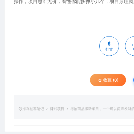
操作，项目思维无价，看懂你能多挣小几个，项目原理就
打赏
收藏 (0)
海存创客笔记
赚钱项目
得物商品搬砖项目，一个可以闷声发财的项