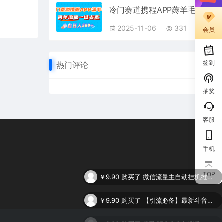
冷门赛道携程APP薅羊毛，简单搬运一键去重，小白日入500+
2025-11-06
331
会员
签到
热门评论
抽奖
客服
手机
￥9.90
购买了
微信流量主自动挂机推广，轻松日入900+，简单易上手，做就有收益。
TOP
￥9.90
购买了
【引流必备】最新斗音全功能全自动引流脚本，解放双手自动引流精准粉
￥9.90
购买了
谷歌SEO 2.0实操课，独立站询盘自由必备，基于2023谷歌最新算法录制（94节