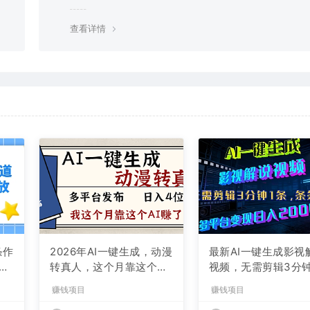
g，建议用百度网盘软件或迅雷下载。 若排除这种情况，可
资源底部留言，或 联络我们。
查看详情
条作
2026年AI一键生成，动漫
最新AI一键生成影视
现
转真人，这个月靠这个AI
视频，无需剪辑3分钟
赚了2W+
条，条条爆款，多平
赚钱项目
赚钱项目
现日入2000+