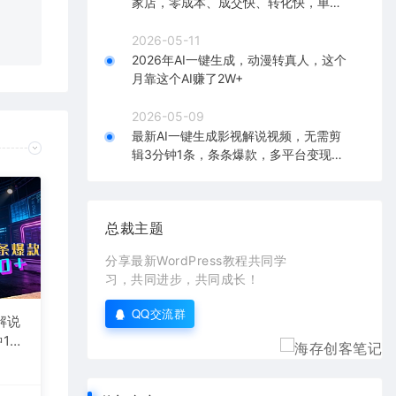
家店，零成本、成交快、转化快，单店
在对应
单日可盈利300+
2026-05-11
2026年AI一键生成，动漫转真人，这个
月靠这个AI赚了2W+
2026-05-09
最新AI一键生成影视解说视频，无需剪
辑3分钟1条，条条爆款，多平台变现日
入2000+
总裁主题
分享最新WordPress教程共同学
习，共同进步，共同成长！
QQ交流群
解说
1
台变