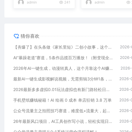
admin
241
admin
猜你喜欢
【夯爆了】在头条做《家长里短》二创小故事，这个月收益2w+
2026-
AI“暴躁老道”赛道，5条作品揽百万播放！（附变现全攻略）
2026-
2026年AI一键生成，动漫转真人，这个月靠这个AI赚了2W+
2026-
最新AI一键生成影视解说视频，无需剪辑3分钟1条，条条爆款，多平台变现日入2000+
2026-
2026最新多多虚拟0.01玩法虚拟也有新门路轻松日入2500!
2026-
手机壁纸赚钱秘籍！AI 绘画 0 成本 单店狂销 3.8 万单
2026-
公众号流量主之拍照技巧赛道，难度低+流量大，起号第一篇就爆了10w阅读！
2026-
26年最新风口项目，AI工具创作写小说，轻松实现日入1000+
2026-
公众号流量主变现从0-1系统运营全流程讲解！
2026-