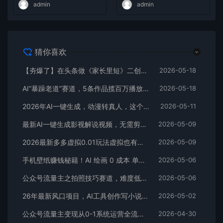
admin
admin
猜你喜欢
【夯爆了】在头条做《家长里短》二创小故事，这个月收益2w+
2026-05-18
AI“暴躁老道”赛道，5条作品揽百万播放！（附变现全攻略）
2026-05-18
2026年AI一键生成，动漫转真人，这个月靠这个AI赚了2W+
2026-05-11
最新AI一键生成影视解说视频，无需剪辑3分钟1条，条条爆款，多平台变现日入2000+
2026-05-09
2026最新多多虚拟0.01玩法虚拟也有新门路轻松日入2500!
2026-05-09
手机壁纸赚钱秘籍！AI 绘画 0 成本 单店狂销 3.8 万单
2026-05-06
公众号流量主之拍照技巧赛道，难度低+流量大，起号第一篇就爆了10w阅读！
2026-05-06
26年最新风口项目，AI工具创作写小说，轻松实现日入1000+
2026-05-02
公众号流量主变现从0-1系统运营全流程讲解！
2026-04-30