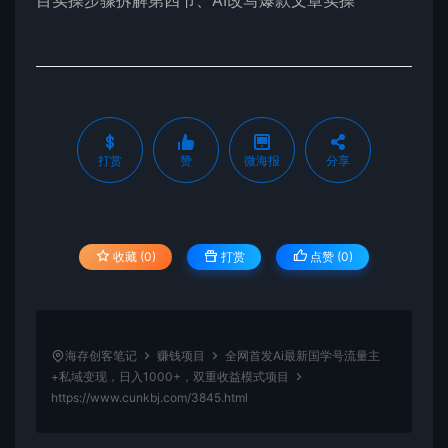
目实操步骤拆解第四节、AI改写爆款文章实操
打赏
赞
微海报
分享
收藏 (0)
打赏
点赞 (
0
)
海存创客笔记
赚钱项目
全网首发Ai最新国学号流量主
+私域变现，日入1000+，双重收益模式项目
https://www.cunkbj.com/3845.html