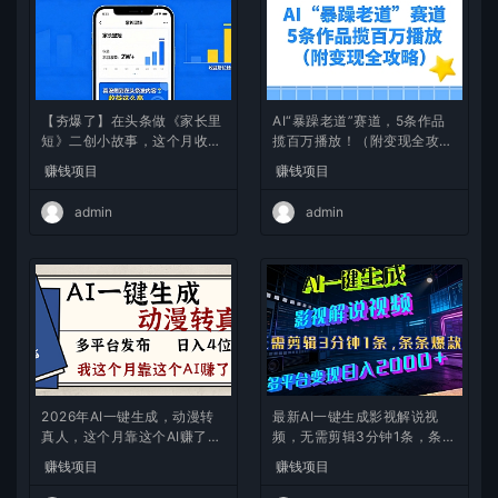
【夯爆了】在头条做《家长里
AI“暴躁老道”赛道，5条作品
短》二创小故事，这个月收益
揽百万播放！（附变现全攻
2w+
略）
赚钱项目
赚钱项目
admin
admin
2026年AI一键生成，动漫转
最新AI一键生成影视解说视
真人，这个月靠这个AI赚了2
频，无需剪辑3分钟1条，条条
W+
爆款，多平台变现日入2000
赚钱项目
赚钱项目
+