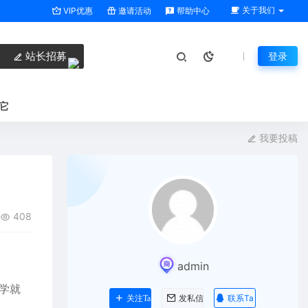
关于我们
VIP优惠
邀请活动
帮助中心
站长招募
登录
它
我要投稿
408
admin
学就
联系Ta
关注Ta
发私信