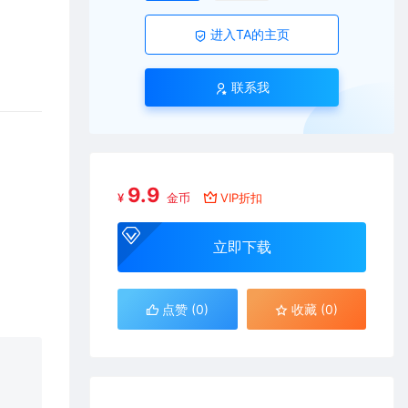
进入TA的主页
联系我
9.9
¥
金币
VIP折扣
立即下载
点赞 (
0
)
收藏 (0)