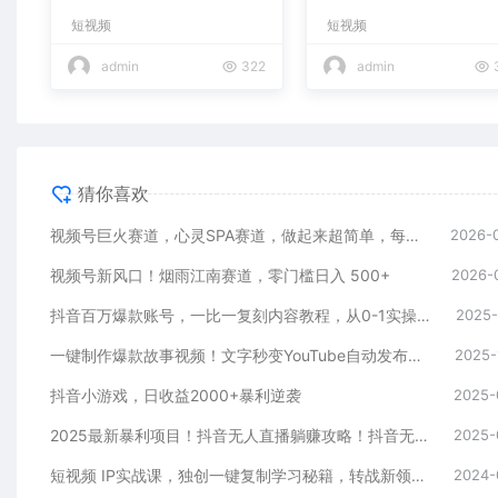
每天收益800+
短视频
短视频
admin
322
admin
猜你喜欢
视频号巨火赛道，心灵SPA赛道，做起来超简单，每天收益800+
2026-
视频号新风口！烟雨江南赛道，零门槛日入 500+
2026-
抖音百万爆款账号，一比一复刻内容教程，从0-1实操课，小白也能学会，复制爆款，月入10w+
2025-
一键制作爆款故事视频！文字秒变YouTube自动发布的傻瓜式教程
2025-
抖音小游戏，日收益2000+暴利逆袭
2025-
2025最新暴利项目！抖音无人直播躺赚攻略！抖音无人直播3.0玩法！0门槛…
2025-
短视频 IP实战课，独创一键复制学习秘籍，转战新领域，月赚五万轻松行
2024-