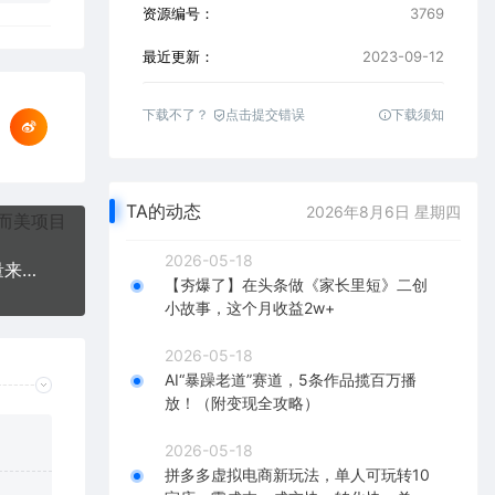
资源编号：
3769
最近更新：
2023-09-12
下载不了？
点击提交错误
下载须知
TA的动态
2026年8月6日 星期四
2026-05-18
视频号-直播带货线上陪跑营第7期：算法解析、流量来源和推送逻辑，起号逻辑
【夯爆了】在头条做《家长里短》二创
小故事，这个月收益2w+
2026-05-18
AI“暴躁老道”赛道，5条作品揽百万播
放！（附变现全攻略）
2026-05-18
拼多多虚拟电商新玩法，单人可玩转10