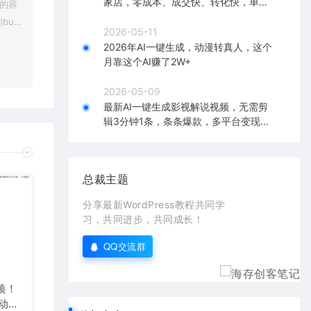
家店，零成本、成交快、转化快，单店
上的容
单日可盈利300+
bu
2026-05-11
在对应
2026年AI一键生成，动漫转真人，这个
月靠这个AI赚了2W+
2026-05-09
最新AI一键生成影视解说视频，无需剪
辑3分钟1条，条条爆款，多平台变现日
入2000+
总裁主题
分享最新WordPress教程共同学
习，共同进步，共同成长！
QQ交流群
频！
自动发