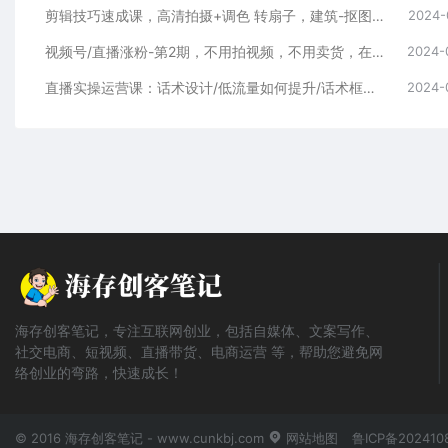
剪辑技巧速成课，高清拍摄+调色 转扇子，建筑-抠图精通，新手秒变剪辑专家
2024-
视频号/直播涨粉-第2期，不用拍视频，不用卖货，在直播间做菜，就可以搞钱
2024-
直播实操运营课：话术设计/低流量如何提升/话术框架/全场燃爆/非常干货
2024-
海存创客笔记，专注互联网创业，包括自媒体、文案写作、
社交电商、短视频、直播带货、电商运营 等，帮助您避免网
络创业的弯路，快速成长！
© 2016 海存创客笔记 - www.cunkbj.com
网站地图
鲁ICP备202410