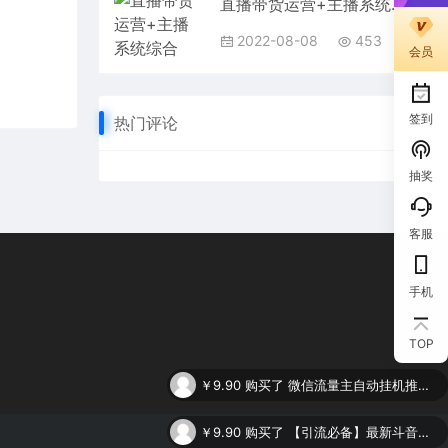
直播带货运营+主播系统综合课，讲透2022年如何做直播带货
2022-08-08
453
会员
签到
热门评论
抽奖
客服
手机
TOP
￥9.90
购买了
微信流量主自动挂机推广，轻松日入900+，简单易上手，做就有收益。
￥9.90
购买了
【引流必备】最新斗音全功能全自动引流脚本，解放双手自动引流精准粉