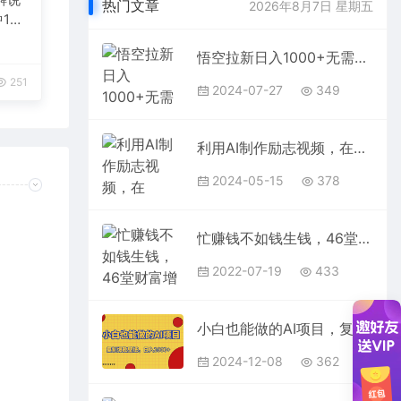
热门文章
2026年8月7日 星期五
1
台变
悟空拉新日入1000+无需剪辑当天上手，一部手机随时随地可做，全流程无…
251
2024-07-27
349
利用AI制作励志视频，在YouTube和TikTok赚钱，小白可做（附工具）
2024-05-15
378
忙赚钱不如钱生钱，46堂财富增长私房课：让你越听越有钱
2022-07-19
433
小白也能做的AI项目，复制爆款壁纸，日入1000+
2024-12-08
362