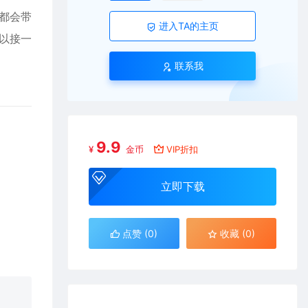
都会带
进入TA的主页
以接一
联系我
9.9
¥
金币
VIP折扣
立即下载
点赞 (
0
)
收藏 (0)