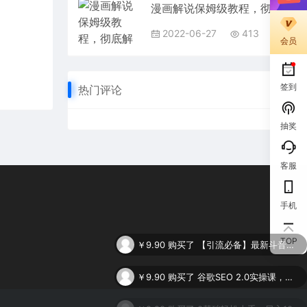
漫画解说保姆级教程，彻底解决版权问题，轻松月入上万
2022-06-27
413
会员
签到
热门评论
抽奖
客服
手机
￥9.90
购买了
【引流必备】最新斗音全功能全自动引流脚本，解放双手自动引流精准粉
TOP
￥9.90
购买了
谷歌SEO 2.0实操课，独立站询盘自由必备，基于2023谷歌最新算法录制（94节
￥9.90
购买了
0基础轻松上手，日入1000+，AI一键生成原视频，多种变现方式