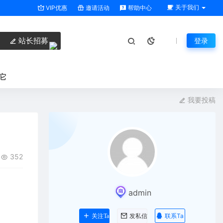
关于我们
VIP优惠
邀请活动
帮助中心
站长招募
登录
它
我要投稿
352
admin
联系Ta
关注Ta
发私信