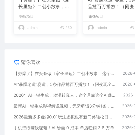
长里短》二创小故事，这
品揽百万播放！（附变
个月收益2w+
全攻略）
赚钱项目
赚钱项目
admin
250
admin
猜你喜欢
【夯爆了】在头条做《家长里短》二创小故事，这个月收益2w+
2026-
AI“暴躁老道”赛道，5条作品揽百万播放！（附变现全攻略）
2026-
2026年AI一键生成，动漫转真人，这个月靠这个AI赚了2W+
2026-
最新AI一键生成影视解说视频，无需剪辑3分钟1条，条条爆款，多平台变现日入2000+
2026-
2026最新多多虚拟0.01玩法虚拟也有新门路轻松日入2500!
2026-
手机壁纸赚钱秘籍！AI 绘画 0 成本 单店狂销 3.8 万单
2026-