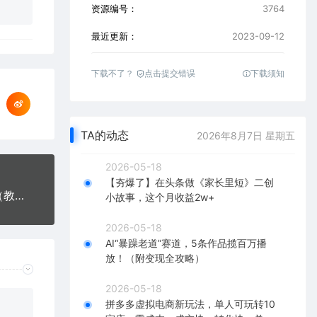
资源编号：
3764
最近更新：
2023-09-12
下载不了？
点击提交错误
下载须知
TA的动态
2026年8月7日 星期五
2026-05-18
【夯爆了】在头条做《家长里短》二创
外面收费6980的AI美女项目！每月躺赚5位数收益（教程+素材+工具）
小故事，这个月收益2w+
2026-05-18
AI“暴躁老道”赛道，5条作品揽百万播
放！（附变现全攻略）
2026-05-18
拼多多虚拟电商新玩法，单人可玩转10