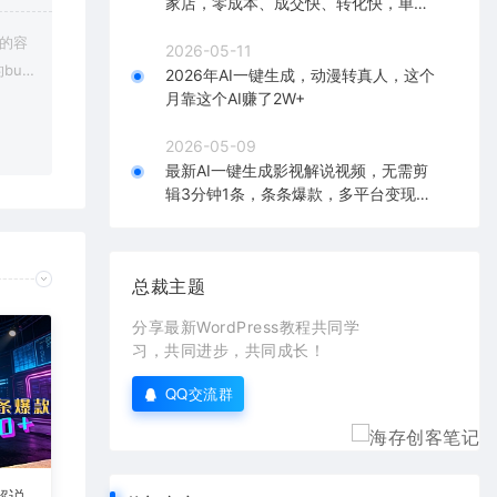
家店，零成本、成交快、转化快，单店
单日可盈利300+
上的容
2026-05-11
bu
2026年AI一键生成，动漫转真人，这个
在对应
月靠这个AI赚了2W+
2026-05-09
最新AI一键生成影视解说视频，无需剪
辑3分钟1条，条条爆款，多平台变现日
入2000+
总裁主题
分享最新WordPress教程共同学
习，共同进步，共同成长！
QQ交流群
解说