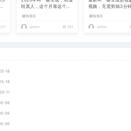
现
转真人，这个月靠这个AI
视频，无需剪辑3分钟
赚了2W+
条，条条爆款，多平
赚钱项目
赚钱项目
现日入2000+
211
admin
281
admin
05-18
05-18
05-11
05-09
05-09
05-06