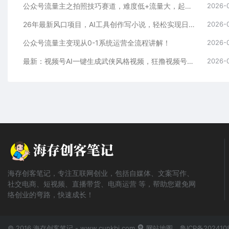
公众号流量主之拍照技巧赛道，难度低+流量大，起号第一篇就爆了10w阅读！
2026-
26年最新风口项目，AI工具创作写小说，轻松实现日入1000+
2026-
公众号流量主变现从0-1系统运营全流程讲解！
2026-
最新：视频号AI一键生成武侠风格视频，狂撸视频号分成收益，学完轻松日入1000+
2026-
海存创客笔记，专注互联网创业，包括自媒体、文案写作、
社交电商、短视频、直播带货、电商运营 等，帮助您避免网
络创业的弯路，快速成长！
© 2016 海存创客笔记 - www.cunkbj.com
网站地图
鲁ICP备202410