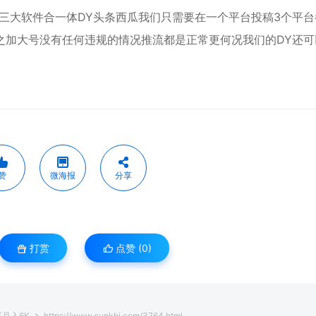
三大软件合一体DY头条西瓜我们只需要在一个平台投稿3个平台
之加大号没有任何违规的情况推流都是正常更何况我们的DY还可
赞
微海报
分享
打赏
点赞 (
0
)
月入6K
https://www.cunkbj.com/3764.html