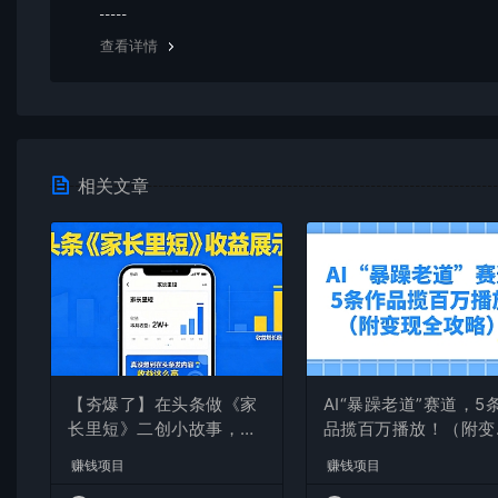
均由使用者承担。更多说明请参考 VIP介绍。
查看详情
相关文章
【夯爆了】在头条做《家
AI“暴躁老道”赛道，5
长里短》二创小故事，这
品揽百万播放！（附变
个月收益2w+
全攻略）
赚钱项目
赚钱项目