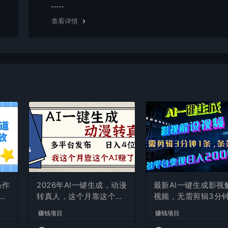
g，建议用百度网盘软件或迅雷下载。 若排除这种情况，可
资源底部留言，或 联络我们。
查看详情
条作
2026年AI一键生成，动漫
最新AI一键生成影视
现
转真人，这个月靠这个AI
视频，无需剪辑3分钟
赚了2W+
条，条条爆款，多平
赚钱项目
赚钱项目
现日入2000+