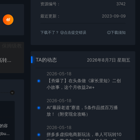
资源编号：
3742
最近更新：
2023-09-09
下载不了？
点击提交错误
下载须知
TA的动态
23年最火的银发经济，老年人AI绘画项目，大流量高转化，未来趋势大风口
2026年8月7日 星期五
2026-05-18
【夯爆了】在头条做《家长里短》二创
小故事，这个月收益2w+
2026-05-18
AI“暴躁老道”赛道，5条作品揽百万播
放！（附变现全攻略）
上的容
2026-05-18
bu
拼多多虚拟电商新玩法，单人可玩转10