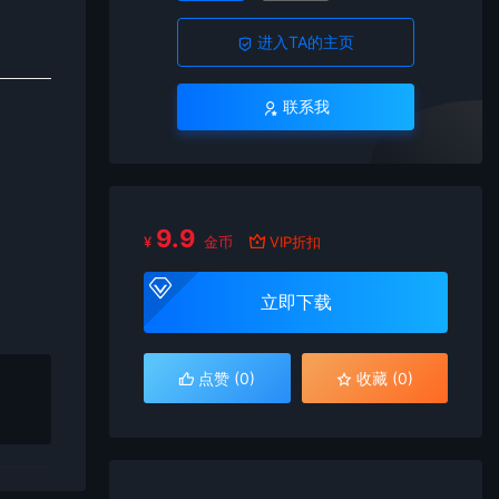
进入TA的主页
联系我
9.9
¥
金币
VIP折扣
立即下载
点赞 (
0
)
收藏 (0)