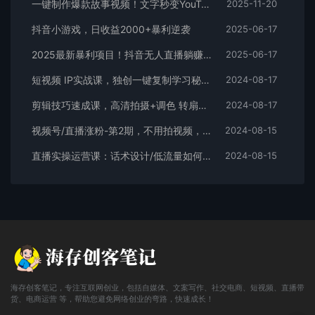
一键制作爆款故事视频！文字秒变YouTube自动发布的傻瓜式教程
2025-11-20
抖音小游戏，日收益2000+暴利逆袭
2025-06-17
2025最新暴利项目！抖音无人直播躺赚攻略！抖音无人直播3.0玩法！0门槛…
2025-06-17
短视频 IP实战课，独创一键复制学习秘籍，转战新领域，月赚五万轻松行
2024-08-17
剪辑技巧速成课，高清拍摄+调色 转扇子，建筑-抠图精通，新手秒变剪辑专家
2024-08-17
视频号/直播涨粉-第2期，不用拍视频，不用卖货，在直播间做菜，就可以搞钱
2024-08-15
直播实操运营课：话术设计/低流量如何提升/话术框架/全场燃爆/非常干货
2024-08-15
海存创客笔记，专注互联网创业，包括自媒体、文案写作、社交电商、短视频、直播带
货、电商运营 等，帮助您避免网络创业的弯路，快速成长！