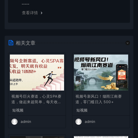
览器下载的bug，建议用百度网盘软件或迅雷下载。 若排
除这种情况，可在对应资源底部留言，或 联络我们。
查看详情
相关文章
视频号巨火赛道，心灵SPA赛
视频号新风口！烟雨江南赛
道，做起来超简单，每天收益
道，零门槛日入 500+
800+
短视频
短视频
admin
admin