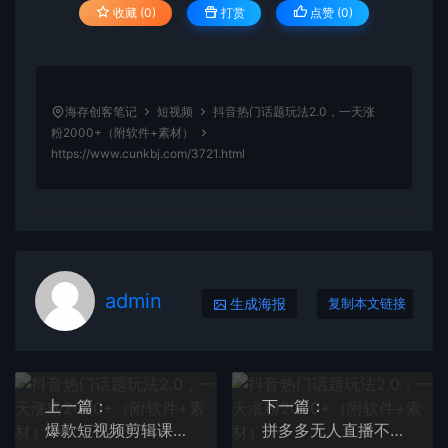
收藏 (0)
打赏
点赞 (
0
)
海存创客笔记
短视频
抖音热门话题玩法2.0，一天涨
粉2000+（附软件+素材）
https://www.cunkbj.com/3721.html
admin
生成海报
复制本文链接
上一篇：
下一篇：
爆款短视频剪辑课：百万主播都在用的技巧，轻松突破10w粉丝
拼多多无人直播不封号玩法，0投入，3天必起，日入1000+