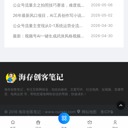
公众号流量主之拍照技巧赛道，难度低+流量大，起号第一篇就爆了10w阅读！
2026-05-06
26年最新风口项目，AI工具创作写小说，轻松实现日入1000+
2026-05-02
公众号流量主变现从0-1系统运营全流程讲解！
2026-04-30
最新：视频号AI一键生成武侠风格视频，狂撸视频号分成收益，学完轻松日入1000+
2026-04-30
海存创客笔记，专注互联网创业，包括自媒体、文案写作、社交电商、短视频、直播带
货、电商运营 等，帮助您避免网络创业的弯路，快速成长！
© 2016 海存创客笔记 - www.cunkbj.com
网站地图
鲁ICP备
2024108698号-2