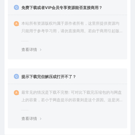
免费下载或者VIP会员专享资源能否直接商用？
本站所有资源版权均属于原作者所有，这里所提供资源均
只能用于参考学习用，请勿直接商用。若由于商用引起版
权纠纷，一切责任均由使用者承担。更多说明请参考 VIP介
绍。
查看详情
提示下载完但解压或打开不了？
最常见的情况是下载不完整: 可对比下载完压缩包的与网盘
上的容量，若小于网盘提示的容量则是这个原因。这是浏
览器下载的bug，建议用百度网盘软件或迅雷下载。 若排
除这种情况，可在对应资源底部留言，或 联络我们。
查看详情