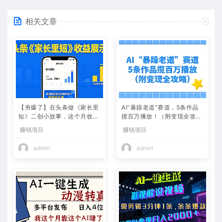
相关文章
【夯爆了】在头条做《家长里
AI“暴躁老道”赛道，5条作品
短》二创小故事，这个月收益
揽百万播放！（附变现全攻
2w+
略）
赚钱项目
赚钱项目
admin
admin