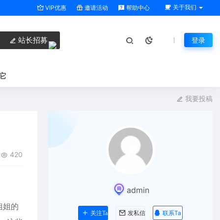
关于我们
VIP优惠
邀请活动
帮助中心
站长招募
登录
它
我要投稿
420
admin
姐姐的
联系Ta
关注Ta
发私信