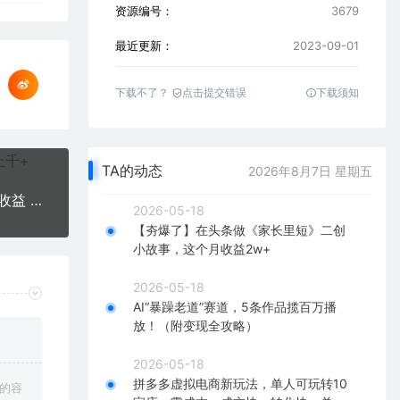
资源编号：
3679
最近更新：
2023-09-01
下载不了？
点击提交错误
下载须知
TA的动态
2026年8月7日 星期五
【蓝海项目】多多v计划+小红书商单 一个视频三份收益 工作室月入10w打法
2026-05-18
【夯爆了】在头条做《家长里短》二创
小故事，这个月收益2w+
2026-05-18
AI“暴躁老道”赛道，5条作品揽百万播
放！（附变现全攻略）
2026-05-18
拼多多虚拟电商新玩法，单人可玩转10
上的容