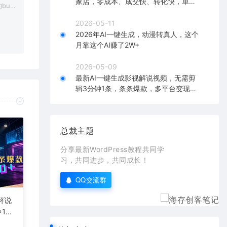
家店，零成本、成交快、转化快，单店
bu
单日可盈利300+
在对应
2026-05-11
2026年AI一键生成，动漫转真人，这个
月靠这个AI赚了2W+
2026-05-09
最新AI一键生成影视解说视频，无需剪
辑3分钟1条，条条爆款，多平台变现日
入2000+
总裁主题
分享最新WordPress教程共同学
习，共同进步，共同成长！
QQ交流群
解说
1
台变