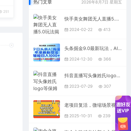
热门文章
2026年8月7日 星期五
251
快手美女舞团无人直播5.0玩法揭秘，礼物收不停，日入3000+，内附多重防…
2024-02-22
413
头条掘金9.0最新玩法，AI一键生成爆款文章，简单易上手，每天复制粘贴就行，日入1000+
2024-12-30
366
抖音直播写头像姓氏logo等保姆级教程，火爆撸音浪教程【揭秘】
2023-07-29
307
老项目复活，微缩场景视频，利用AI制作，1条视频变现2千多！
2025-10-31
239