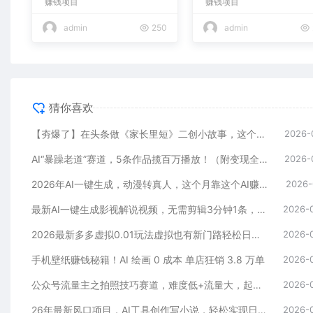
赚钱项目
赚钱项目
admin
250
admin
猜你喜欢
【夯爆了】在头条做《家长里短》二创小故事，这个月收益2w+
2026-
AI“暴躁老道”赛道，5条作品揽百万播放！（附变现全攻略）
2026-
2026年AI一键生成，动漫转真人，这个月靠这个AI赚了2W+
2026-
最新AI一键生成影视解说视频，无需剪辑3分钟1条，条条爆款，多平台变现日入2000+
2026-
2026最新多多虚拟0.01玩法虚拟也有新门路轻松日入2500!
2026-
手机壁纸赚钱秘籍！AI 绘画 0 成本 单店狂销 3.8 万单
2026-
公众号流量主之拍照技巧赛道，难度低+流量大，起号第一篇就爆了10w阅读！
2026-
26年最新风口项目，AI工具创作写小说，轻松实现日入1000+
2026-