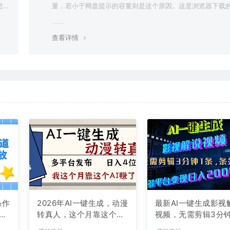
责任
量，若小于网盘提示的容量则是这个原因。这是浏览器下载的
g，建议用百度网盘软件或迅雷下载。 若排除这种情况，可
资源底部留言，或 联络我们。
查看详情
条作
2026年AI一键生成，动漫
最新AI一键生成影视
现
转真人，这个月靠这个AI
视频，无需剪辑3分钟
赚了2W+
条，条条爆款，多平