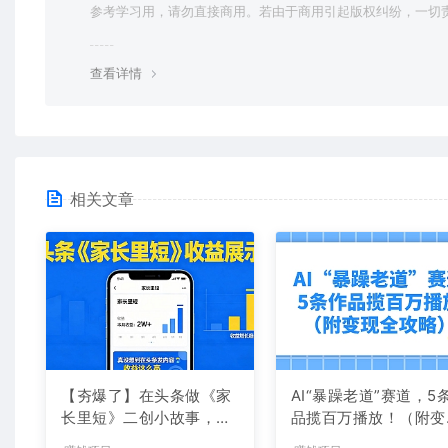
参考学习用，请勿直接商用。若由于商用引起版权纠纷，一切
均由使用者承担。更多说明请参考 VIP介绍。
查看详情
相关文章
【夯爆了】在头条做《家
AI“暴躁老道”赛道，5
长里短》二创小故事，这
品揽百万播放！（附变
个月收益2w+
全攻略）