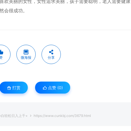
喜欢美丽的女性，女性追求美丽，孩子需要聪明，老人需要健康
然会很成功。
赞
微海报
分享
打赏
点赞 (
0
)
小白轻松日入上千+
https://www.cunkbj.com/3679.html