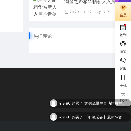
淘金之路精华帖新人入局抖音创业粉引流两个月变现23万！
2023-11-22
317
会员
签到
热门评论
抽奖
客服
手机
￥9.90
购买了
微信流量主自动挂机推广，轻松日入900+，简单易上手，做就有收益。
TOP
￥9.90
购买了
【引流必备】最新斗音全功能全自动引流脚本，解放双手自动引流精准粉
￥9.90
购买了
谷歌SEO 2.0实操课，独立站询盘自由必备，基于2023谷歌最新算法录制（94节