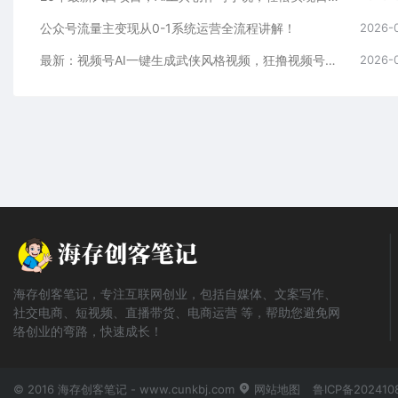
公众号流量主变现从0-1系统运营全流程讲解！
2026-
最新：视频号AI一键生成武侠风格视频，狂撸视频号分成收益，学完轻松日入1000+
2026-
海存创客笔记，专注互联网创业，包括自媒体、文案写作、
社交电商、短视频、直播带货、电商运营 等，帮助您避免网
络创业的弯路，快速成长！
© 2016 海存创客笔记 - www.cunkbj.com
网站地图
鲁ICP备202410