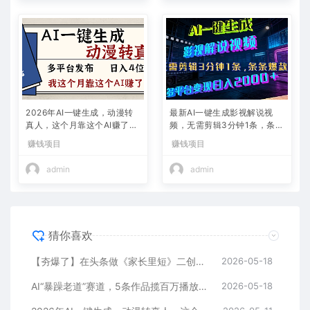
2026年AI一键生成，动漫转
最新AI一键生成影视解说视
真人，这个月靠这个AI赚了2
频，无需剪辑3分钟1条，条条
W+
爆款，多平台变现日入2000
赚钱项目
赚钱项目
+
admin
admin
猜你喜欢
【夯爆了】在头条做《家长里短》二创小故事，这个月收益2w+
2026-05-18
AI“暴躁老道”赛道，5条作品揽百万播放！（附变现全攻略）
2026-05-18