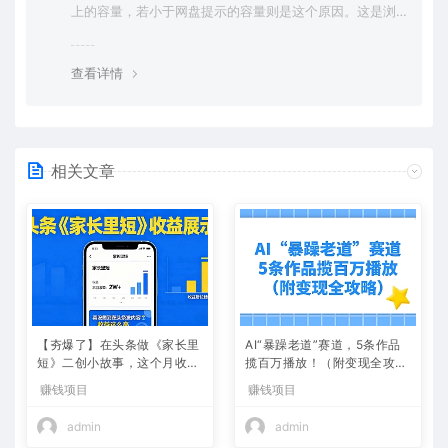
上的容量，若小于网盘提示的容量则是这个原因。这是浏
览器下载的bug，建议用百度网盘软件或迅雷下载。 若排
除这种情况，可在对应资源底部留言，或 联络我们。
查看详情
相关文章
【夯爆了】在头条做《家长里
AI“暴躁老道”赛道，5条作品
短》二创小故事，这个月收益
揽百万播放！（附变现全攻
2w+
略）
赚钱项目
赚钱项目
admin
admin