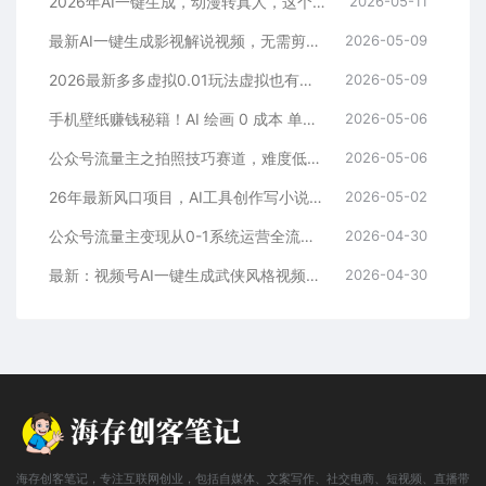
2026年AI一键生成，动漫转真人，这个月靠这个AI赚了2W+
2026-05-11
最新AI一键生成影视解说视频，无需剪辑3分钟1条，条条爆款，多平台变现日入2000+
2026-05-09
2026最新多多虚拟0.01玩法虚拟也有新门路轻松日入2500!
2026-05-09
手机壁纸赚钱秘籍！AI 绘画 0 成本 单店狂销 3.8 万单
2026-05-06
公众号流量主之拍照技巧赛道，难度低+流量大，起号第一篇就爆了10w阅读！
2026-05-06
26年最新风口项目，AI工具创作写小说，轻松实现日入1000+
2026-05-02
公众号流量主变现从0-1系统运营全流程讲解！
2026-04-30
最新：视频号AI一键生成武侠风格视频，狂撸视频号分成收益，学完轻松日入1000+
2026-04-30
海存创客笔记，专注互联网创业，包括自媒体、文案写作、社交电商、短视频、直播带