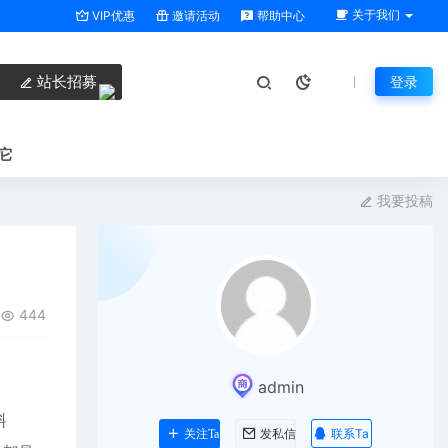
关于我们
VIP优惠
邀请活动
帮助中心
站长招募
登录
它
我要投稿
444
admin
料
联系Ta
关注Ta
发私信