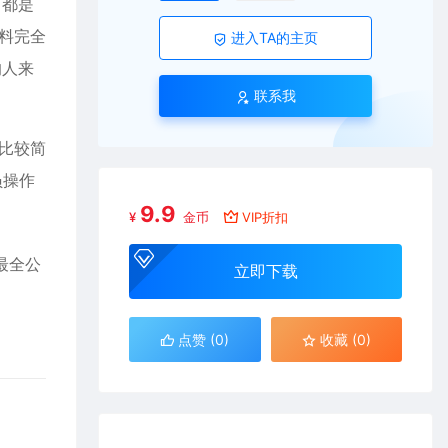
，都是
料完全
进入TA的主页
的人来
联系我
比较简
员操作
9.9
¥
金币
VIP折扣
最全公
立即下载
点赞 (
0
)
收藏 (0)