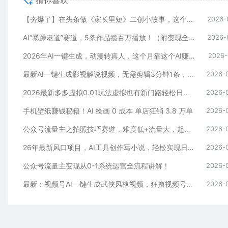
【夯爆了】在头条做《家长里短》二创小故事，这个月收益2w+
2026-
AI“暴躁老道”赛道，5条作品揽百万播放！（附变现全攻略）
2026-
2026年AI一键生成，动漫转真人，这个月靠这个AI赚了2W+
2026-
最新AI一键生成影视解说视频，无需剪辑3分钟1条，条条爆款，多平台变现日入2000+
2026-
2026最新多多虚拟0.01玩法虚拟也有新门路轻松日入2500!
2026-
手机壁纸赚钱秘籍！AI 绘画 0 成本 单店狂销 3.8 万单
2026-
公众号流量主之拍照技巧赛道，难度低+流量大，起号第一篇就爆了10w阅读！
2026-
26年最新风口项目，AI工具创作写小说，轻松实现日入1000+
2026-
公众号流量主变现从0-1系统运营全流程讲解！
2026-
最新：视频号AI一键生成武侠风格视频，狂撸视频号分成收益，学完轻松日入1000+
2026-