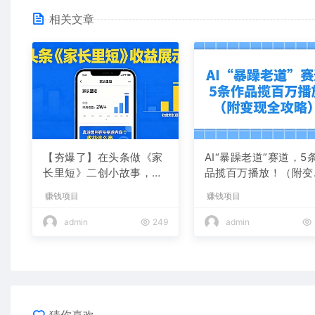
相关文章
【夯爆了】在头条做《家
AI“暴躁老道”赛道，5
长里短》二创小故事，这
品揽百万播放！（附变
个月收益2w+
全攻略）
赚钱项目
赚钱项目
admin
249
admin
猜你喜欢