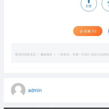
打赏
收藏 (0)
海存创客笔记
赚钱项目
一单卖50，实测一天500-适合小白的
admin