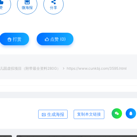
赞
微海报
分享
打赏
点赞 (
0
)
幼儿园虚拟项目（附带最全资料280G）
https://www.cunkbj.com/3595.html
生成海报
复制本文链接