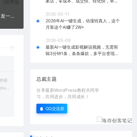
家店，零成本、成交快、转化快，单店
单日可盈利300+
2026-05-11
全网首发！日引500+老色批 美女视频四开屏玩法！发一个爆一个
2026年AI一键生成，动漫转真人，这个
月靠这个AI赚了2W+
2026-05-09
最新AI一键生成影视解说视频，无需剪
辑3分钟1条，条条爆款，多平台变现日
入2000+
总裁主题
上的容
bu
分享最新WordPress教程共同学
在对应
习，共同进步，共同成长！
QQ交流群