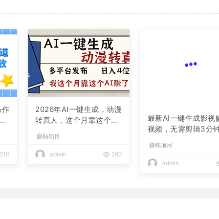
条作
2026年AI一键生成，动漫
最新AI一键生成影视
现
转真人，这个月靠这个AI
视频，无需剪辑3分钟
赚了2W+
赚钱项目
条，条条爆款，多平
赚钱项目
现日入2000+
210
admin
280
admin