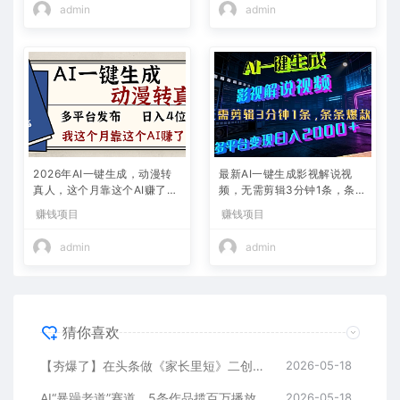
admin
admin
2026年AI一键生成，动漫转
最新AI一键生成影视解说视
真人，这个月靠这个AI赚了2
频，无需剪辑3分钟1条，条条
W+
爆款，多平台变现日入2000
赚钱项目
赚钱项目
+
admin
admin
猜你喜欢
【夯爆了】在头条做《家长里短》二创小故事，这个月收益2w+
2026-05-18
AI“暴躁老道”赛道，5条作品揽百万播放！（附变现全攻略）
2026-05-18