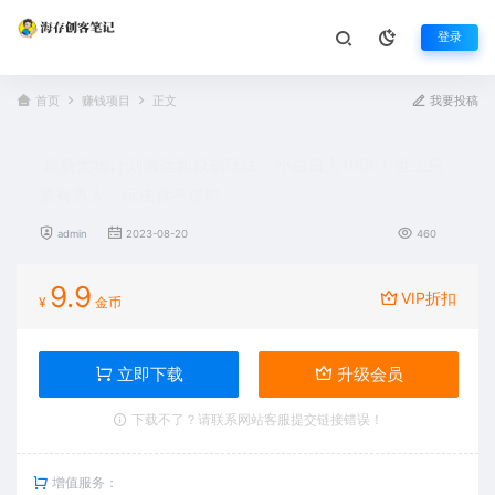
登录
首页
赚钱项目
正文
我要投稿
最新尤物计划搬运和原创玩法：小白日入1000+ 世上只
要有男人，玩法就不过时
admin
2023-08-20
460
9.9
VIP折扣
¥
金币
立即下载
升级会员
下载不了？请联系网站客服提交链接错误！
增值服务：