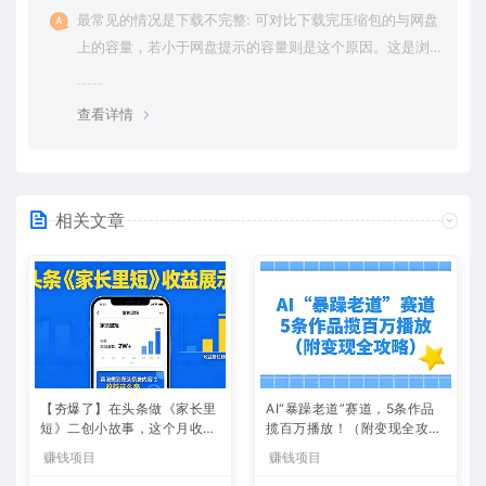
最常见的情况是下载不完整: 可对比下载完压缩包的与网盘
上的容量，若小于网盘提示的容量则是这个原因。这是浏
览器下载的bug，建议用百度网盘软件或迅雷下载。 若排
除这种情况，可在对应资源底部留言，或 联络我们。
查看详情
相关文章
【夯爆了】在头条做《家长里
AI“暴躁老道”赛道，5条作品
短》二创小故事，这个月收益
揽百万播放！（附变现全攻
2w+
略）
赚钱项目
赚钱项目