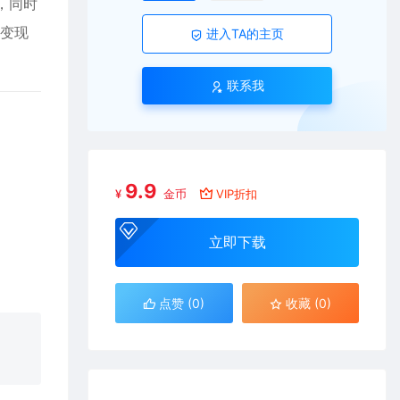
，同时
流变现
进入TA的主页
联系我
9.9
¥
金币
VIP折扣
立即下载
点赞 (
0
)
收藏 (0)