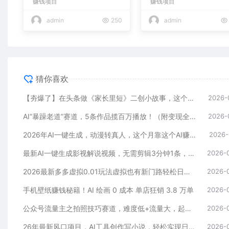
赚钱项目
赚钱项目
admin
250
admin
猜你喜欢
【夯爆了】在头条做《家长里短》二创小故事，这个月收益2w+
2026-
AI“暴躁老道”赛道，5条作品揽百万播放！（附变现全攻略）
2026-
2026年AI一键生成，动漫转真人，这个月靠这个AI赚了2W+
2026-
最新AI一键生成影视解说视频，无需剪辑3分钟1条，条条爆款，多平台变现日入2000+
2026-
2026最新多多虚拟0.01玩法虚拟也有新门路轻松日入2500!
2026-
手机壁纸赚钱秘籍！AI 绘画 0 成本 单店狂销 3.8 万单
2026-
公众号流量主之拍照技巧赛道，难度低+流量大，起号第一篇就爆了10w阅读！
2026-
26年最新风口项目，AI工具创作写小说，轻松实现日入1000+
2026-