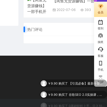
【闲鱼无货源赚钱】一部手机开启闲鱼副业，0成本用信息差日赚1000+
2022-07-06
393
会员
签到
热门评论
抽奖
客服
手机
￥9.90
购买了
【引流必备】最新斗音全功能全自动引流脚本，解放双手自动引流精准粉
TOP
￥9.90
购买了
谷歌SEO 2.0实操课，独立站询盘自由必备，基于2023谷歌最新算法录制（94节
￥9.90
购买了
0基础轻松上手，日入1000+，AI一键生成原视频，多种变现方式