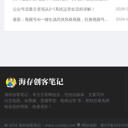
公众号流量主变现从0-1系统运营全流程讲解！
2026-
最新：视频号AI一键生成武侠风格视频，狂撸视频号分成收益，学完轻松日入1000+
2026-
海存创客笔记，专注互联网创业，包括自媒体、文案写作、
社交电商、短视频、直播带货、电商运营 等，帮助您避免网
络创业的弯路，快速成长！
© 2016 海存创客笔记 - www.cunkbj.com
网站地图
鲁ICP备202410