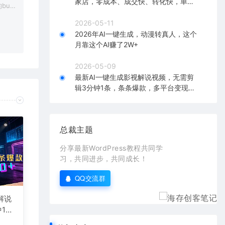
家店，零成本、成交快、转化快，单店
bu
单日可盈利300+
在对应
2026-05-11
2026年AI一键生成，动漫转真人，这个
月靠这个AI赚了2W+
2026-05-09
最新AI一键生成影视解说视频，无需剪
辑3分钟1条，条条爆款，多平台变现日
入2000+
总裁主题
分享最新WordPress教程共同学
习，共同进步，共同成长！
QQ交流群
解说
1
台变