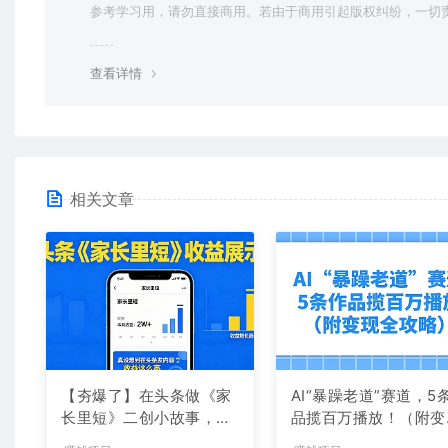
参考学习用，请勿直接商用。若由于商用引起版权纠纷，一切
均由使用者承担。更多说明请参考 VIP介绍。
查看详情
相关文章
【夯爆了】在头条做《家
AI“暴躁老道”赛道，5
长里短》二创小故事，这
品揽百万播放！（附变
个月收益2w+
全攻略）