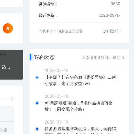
资源编号：
3530
最近更新：
2023-08-17
下载不了？
点击提交错误
下载须知
TA的动态
2026年8月7日 星期五
抖音胎教音乐2.0，超级暴力变现玩法，日入500+，适合0基础宝妈小白操作
2026-05-18
【夯爆了】在头条做《家长里短》二创
小故事，这个月收益2w+
2026-05-18
AI“暴躁老道”赛道，5条作品揽百万播
放！（附变现全攻略）
2026-05-18
拼多多虚拟电商新玩法，单人可玩转10
上的容