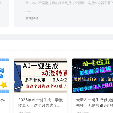
责任
量，若小于网盘提示的容量则是这个原因。这是浏览器下载的
g，建议用百度网盘软件或迅雷下载。 若排除这种情况，可
资源底部留言，或 联络我们。
查看详情
条作
2026年AI一键生成，动漫
最新AI一键生成影视
现
转真人，这个月靠这个AI
视频，无需剪辑3分钟
赚了2W+
条，条条爆款，多平