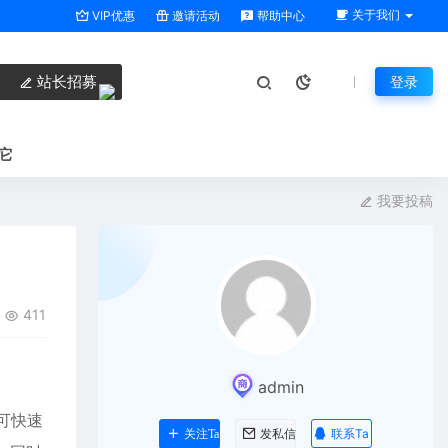
关于我们
VIP优惠
邀请活动
帮助中心
站长招募
登录
它
我要投稿
411
admin
可快速
联系Ta
关注Ta
发私信