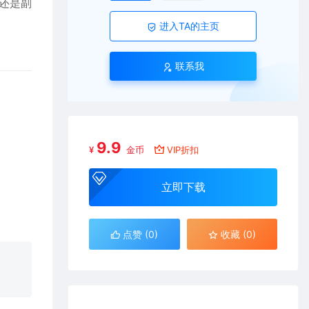
还是副
进入TA的主页
联系我
9.9
¥
金币
VIP折扣
立即下载
点赞 (
0
)
收藏 (0)