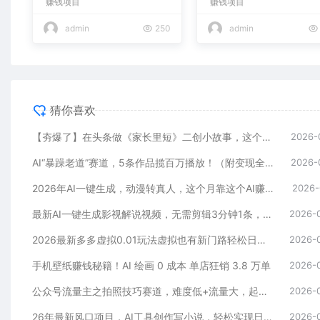
赚钱项目
赚钱项目
admin
250
admin
猜你喜欢
【夯爆了】在头条做《家长里短》二创小故事，这个月收益2w+
2026-
AI“暴躁老道”赛道，5条作品揽百万播放！（附变现全攻略）
2026-
2026年AI一键生成，动漫转真人，这个月靠这个AI赚了2W+
2026-
最新AI一键生成影视解说视频，无需剪辑3分钟1条，条条爆款，多平台变现日入2000+
2026-
2026最新多多虚拟0.01玩法虚拟也有新门路轻松日入2500!
2026-
手机壁纸赚钱秘籍！AI 绘画 0 成本 单店狂销 3.8 万单
2026-
公众号流量主之拍照技巧赛道，难度低+流量大，起号第一篇就爆了10w阅读！
2026-
26年最新风口项目，AI工具创作写小说，轻松实现日入1000+
2026-