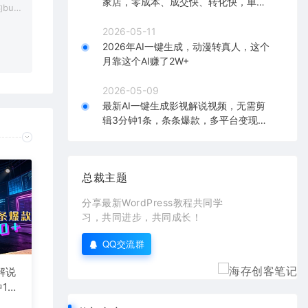
家店，零成本、成交快、转化快，单店
bu
单日可盈利300+
在对应
2026-05-11
2026年AI一键生成，动漫转真人，这个
月靠这个AI赚了2W+
2026-05-09
最新AI一键生成影视解说视频，无需剪
辑3分钟1条，条条爆款，多平台变现日
入2000+
总裁主题
分享最新WordPress教程共同学
习，共同进步，共同成长！
QQ交流群
解说
1
台变