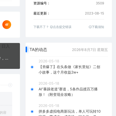
资源编号：
3509
最近更新：
2023-08-15
下载不了？
点击提交错误
下载须知
TA的动态
2026年8月7日 星期五
小红书旅游掘金项目，通过AI生成文案，保姆式教学，无脑操作，硬核变现
2026-05-18
【夯爆了】在头条做《家长里短》二创
小故事，这个月收益2w+
2026-05-18
AI“暴躁老道”赛道，5条作品揽百万播
放！（附变现全攻略）
2026-05-18
拼多多虚拟电商新玩法，单人可玩转10
上的容