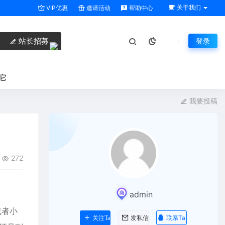
关于我们
VIP优惠
邀请活动
帮助中心
站长招募
登录
它
我要投稿
272
admin
或者小
联系Ta
关注Ta
发私信