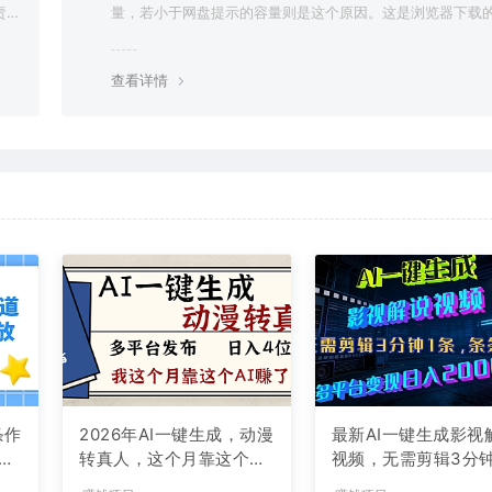
责任
量，若小于网盘提示的容量则是这个原因。这是浏览器下载的
g，建议用百度网盘软件或迅雷下载。 若排除这种情况，可
资源底部留言，或 联络我们。
查看详情
条作
2026年AI一键生成，动漫
最新AI一键生成影视
现
转真人，这个月靠这个AI
视频，无需剪辑3分钟
赚了2W+
条，条条爆款，多平