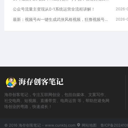
公众号流量主变现从0-1系统运营全流程讲解！
2026-
最新：视频号AI一键生成武侠风格视频，狂撸视频号分成收益，学完轻松日入1000+
2026-
海存创客笔记，专注互联网创业，包括自媒体、文案写作、
社交电商、短视频、直播带货、电商运营 等，帮助您避免网
络创业的弯路，快速成长！
© 2016 海存创客笔记 - www.cunkbj.com
网站地图
鲁ICP备202410