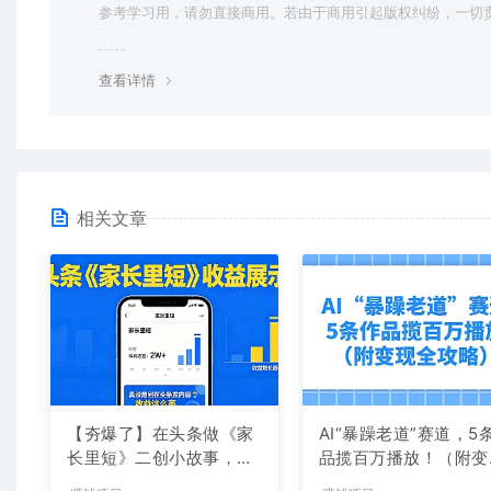
参考学习用，请勿直接商用。若由于商用引起版权纠纷，一切
均由使用者承担。更多说明请参考 VIP介绍。
查看详情
相关文章
【夯爆了】在头条做《家
AI“暴躁老道”赛道，5
长里短》二创小故事，这
品揽百万播放！（附变
个月收益2w+
全攻略）