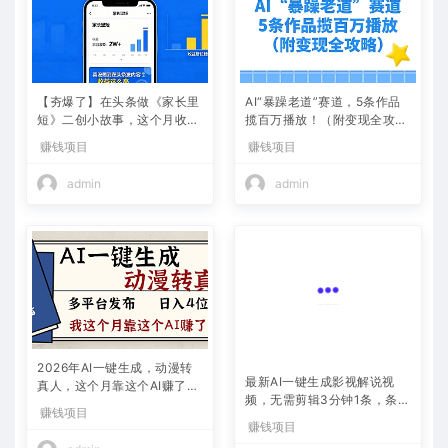
【夯爆了】在头条做《家长里
AI“暴躁老道”赛道，5条作品
短》二创小故事，这个月收益
揽百万播放！（附变现全攻
2w+
略）
赚钱项目
赚钱项目
admin
admin
2026年AI一键生成，动漫转
最新AI一键生成影视解说视
真人，这个月靠这个AI赚了2
频，无需剪辑3分钟1条，条条
W+
爆款，多平台变现日入2000
赚钱项目
赚钱项目
+