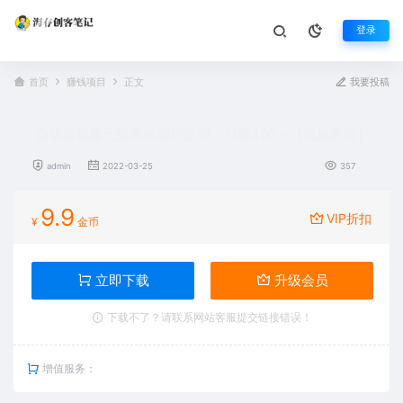
登录
首页
赚钱项目
正文
我要投稿
自动看视频无限撸余额秒提现，日赚400＋【视频教程】
admin
2022-03-25
357
9.9
VIP折扣
¥
金币
立即下载
升级会员
下载不了？请联系网站客服提交链接错误！
增值服务：