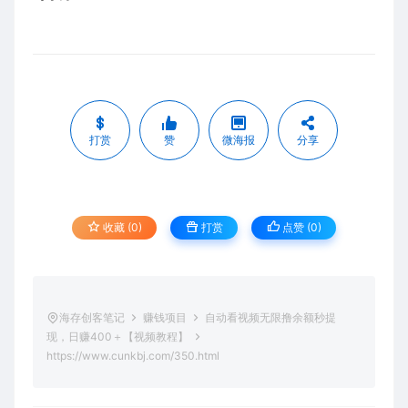
打赏
赞
微海报
分享
收藏 (0)
打赏
点赞 (
0
)
海存创客笔记
赚钱项目
自动看视频无限撸余额秒提
现，日赚400＋【视频教程】
https://www.cunkbj.com/350.html