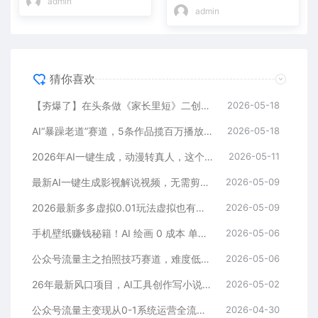
admin
admin
猜你喜欢
【夯爆了】在头条做《家长里短》二创小故事，这个月收益2w+
2026-05-18
AI“暴躁老道”赛道，5条作品揽百万播放！（附变现全攻略）
2026-05-18
2026年AI一键生成，动漫转真人，这个月靠这个AI赚了2W+
2026-05-11
最新AI一键生成影视解说视频，无需剪辑3分钟1条，条条爆款，多平台变现日入2000+
2026-05-09
2026最新多多虚拟0.01玩法虚拟也有新门路轻松日入2500!
2026-05-09
手机壁纸赚钱秘籍！AI 绘画 0 成本 单店狂销 3.8 万单
2026-05-06
公众号流量主之拍照技巧赛道，难度低+流量大，起号第一篇就爆了10w阅读！
2026-05-06
26年最新风口项目，AI工具创作写小说，轻松实现日入1000+
2026-05-02
公众号流量主变现从0-1系统运营全流程讲解！
2026-04-30