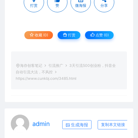
打赏
赞
微海报
分享
收藏 (0)
打赏
点赞 (
0
)
海存创客笔记
引流推广
3天引流500创业粉，抖音全
自动引流大法，不风控
https://www.cunkbj.com/3485.html
admin
生成海报
复制本文链接