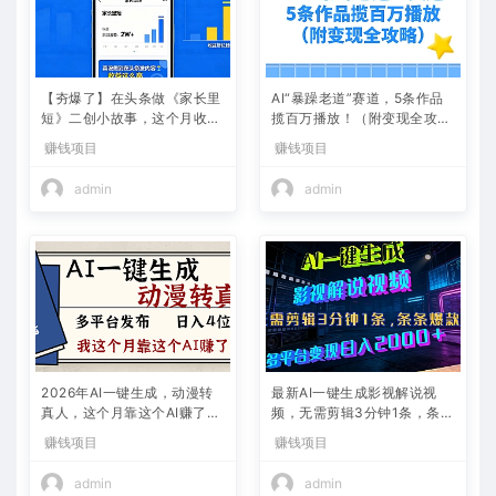
【夯爆了】在头条做《家长里
AI“暴躁老道”赛道，5条作品
短》二创小故事，这个月收益
揽百万播放！（附变现全攻
2w+
略）
赚钱项目
赚钱项目
admin
admin
2026年AI一键生成，动漫转
最新AI一键生成影视解说视
真人，这个月靠这个AI赚了2
频，无需剪辑3分钟1条，条条
W+
爆款，多平台变现日入2000
赚钱项目
赚钱项目
+
admin
admin