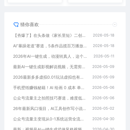
猜你喜欢
【夯爆了】在头条做《家长里短》二创小故事，这个月收益2w+
2026-05-18
AI“暴躁老道”赛道，5条作品揽百万播放！（附变现全攻略）
2026-05-18
2026年AI一键生成，动漫转真人，这个月靠这个AI赚了2W+
2026-05-11
最新AI一键生成影视解说视频，无需剪辑3分钟1条，条条爆款，多平台变现日入2000+
2026-05-09
2026最新多多虚拟0.01玩法虚拟也有新门路轻松日入2500!
2026-05-09
手机壁纸赚钱秘籍！AI 绘画 0 成本 单店狂销 3.8 万单
2026-05-06
公众号流量主之拍照技巧赛道，难度低+流量大，起号第一篇就爆了10w阅读！
2026-05-06
26年最新风口项目，AI工具创作写小说，轻松实现日入1000+
2026-05-02
公众号流量主变现从0-1系统运营全流程讲解！
2026-04-30
最新：视频号AI一键生成武侠风格视频，狂撸视频号分成收益，学完轻松日入1000+
2026-04-30