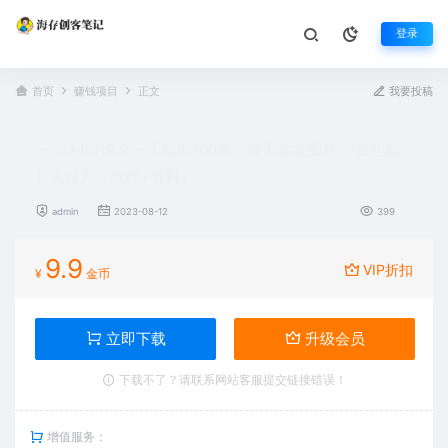
登录
首页
赚钱项目
正文
我要投稿
一单利润19.9 一天能出100单，每天发发图片 小白也能
月入过万（教程+资料）
admin
2023-08-12
399
9.9
VIP折扣
¥
金币
立即下载
升级会员
下载不了？请联系网站客服提交链接错误！
增值服务：