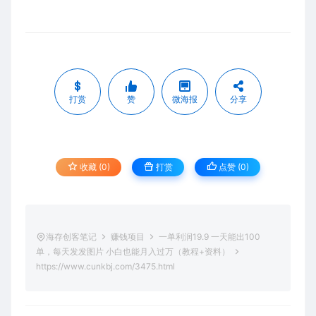
打赏
赞
微海报
分享
收藏 (0)
打赏
点赞 (
0
)
海存创客笔记
赚钱项目
一单利润19.9 一天能出100
单，每天发发图片 小白也能月入过万（教程+资料）
https://www.cunkbj.com/3475.html