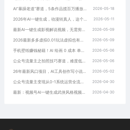
AI“暴躁老道”赛道，5条作品揽百万播放！（附变现全攻略）
2026-05-18
2026年AI一键生成，动漫转真人，这个月靠这个AI赚了2W+
2026-05-11
最新AI一键生成影视解说视频，无需剪辑3分钟1条，条条爆款，多平台变现日入2000+
2026-05-09
2026最新多多虚拟0.01玩法虚拟也有新门路轻松日入2500!
2026-05-09
手机壁纸赚钱秘籍！AI 绘画 0 成本 单店狂销 3.8 万单
2026-05-06
公众号流量主之拍照技巧赛道，难度低+流量大，起号第一篇就爆了10w阅读！
2026-05-06
26年最新风口项目，AI工具创作写小说，轻松实现日入1000+
2026-05-02
公众号流量主变现从0-1系统运营全流程讲解！
2026-04-30
最新：视频号AI一键生成武侠风格视频，狂撸视频号分成收益，学完轻松日入1000+
2026-04-30