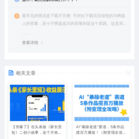
最常见的情况是下载不完整: 可对比下载完压缩包的与网盘
上的容量，若小于网盘提示的容量则是这个原因。这是浏
览器下载的bug，建议用百度网盘软件或迅雷下载。 若排
除这种情况，可在对应资源底部留言，或 联络我们。
查看详情
相关文章
【夯爆了】在头条做《家长里
AI“暴躁老道”赛道，5条作品
短》二创小故事，这个月收益
揽百万播放！（附变现全攻
2w+
略）