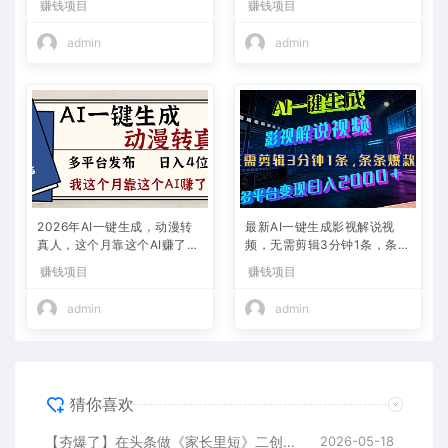
赚钱项目
赚钱项目
admin
admin
2026年AI一键生成，动漫转
最新AI一键生成影视解说视
真人，这个月靠这个AI赚了2
频，无需剪辑3分钟1条，条条
W+
爆款，多平台变现日入2000
赚钱项目
赚钱项目
+
admin
admin
猜你喜欢
【夯爆了】在头条做《家长里短》二创小故事，这个月收益2w+
2026-05-18