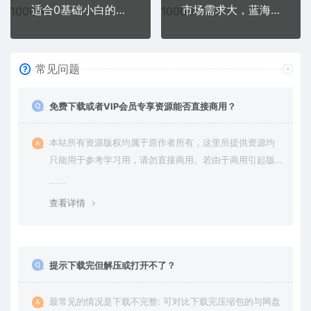
适合0基础小白的小红书颜值打分项目，一条作品收入1000+
市场需求大，蓝海暴利项目，轻松月入过3w+，适合小白0基础，网赚小白专用
常见问题
免费下载或者VIP会员专享资源能否直接商用？
本站所有资源版权均属于原作者所有，这里所提供资源均
只能用于参考学习用，请勿直接商用。若由于商用引起版
权纠纷，一切责任均由使用者承担。更多说明请参考 VIP介
绍。
查看详情
提示下载完但解压或打开不了？
最常见的情况是下载不完整: 可对比下载完压缩包的与网盘