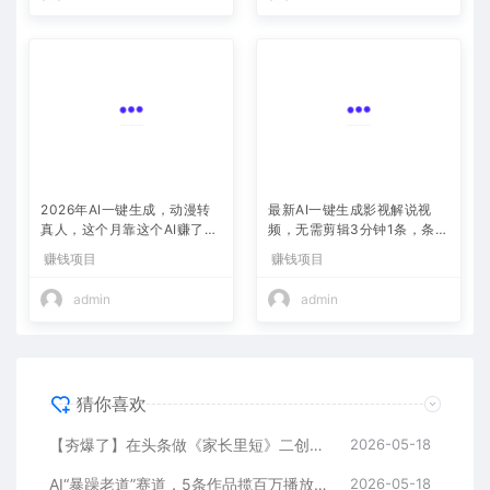
2026年AI一键生成，动漫转
最新AI一键生成影视解说视
真人，这个月靠这个AI赚了2
频，无需剪辑3分钟1条，条条
W+
爆款，多平台变现日入2000
赚钱项目
赚钱项目
+
admin
admin
猜你喜欢
【夯爆了】在头条做《家长里短》二创小故事，这个月收益2w+
2026-05-18
AI“暴躁老道”赛道，5条作品揽百万播放！（附变现全攻略）
2026-05-18