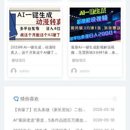
2026年AI一键生成，动漫转
最新AI一键生成影视解说视
真人，这个月靠这个AI赚了2
频，无需剪辑3分钟1条，条条
W+
爆款，多平台变现日入2000
赚钱项目
赚钱项目
+
admin
admin
猜你喜欢
【夯爆了】在头条做《家长里短》二创小故事，这个月收益2w+
2026-05-18
AI“暴躁老道”赛道，5条作品揽百万播放！（附变现全攻略）
2026-05-18