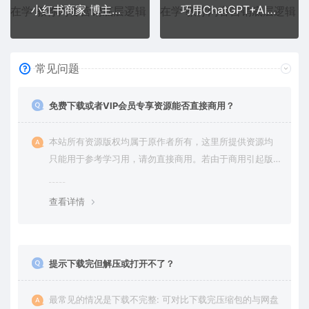
小红书商家 博主精准引流特训营【4.0】用小红书放大你的生意势能
巧用ChatGPT+AI绘画操作公众号流量主变现项目，发布文章涨粉变现
常见问题
免费下载或者VIP会员专享资源能否直接商用？
本站所有资源版权均属于原作者所有，这里所提供资源均
只能用于参考学习用，请勿直接商用。若由于商用引起版
权纠纷，一切责任均由使用者承担。更多说明请参考 VIP介
绍。
查看详情
提示下载完但解压或打开不了？
最常见的情况是下载不完整: 可对比下载完压缩包的与网盘