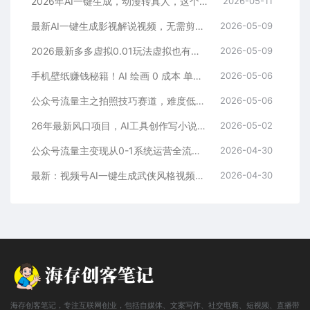
2026年AI一键生成，动漫转真人，这个月靠这个AI赚了2W+
2026-05-11
最新AI一键生成影视解说视频，无需剪辑3分钟1条，条条爆款，多平台变现日入2000+
2026-05-09
2026最新多多虚拟0.01玩法虚拟也有新门路轻松日入2500!
2026-05-09
手机壁纸赚钱秘籍！AI 绘画 0 成本 单店狂销 3.8 万单
2026-05-06
公众号流量主之拍照技巧赛道，难度低+流量大，起号第一篇就爆了10w阅读！
2026-05-06
26年最新风口项目，AI工具创作写小说，轻松实现日入1000+
2026-05-02
公众号流量主变现从0-1系统运营全流程讲解！
2026-04-30
最新：视频号AI一键生成武侠风格视频，狂撸视频号分成收益，学完轻松日入1000+
2026-04-30
海存创客笔记，专注互联网创业，包括自媒体、文案写作、社交电商、短视频、直播带