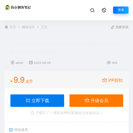
登录
首页
赚钱项目
正文
我要投稿
小红书品牌 60天特训营第6期 GMV2亿级品牌老板都在
学 教你内容营销底层逻辑
admin
2023-08-09
404
9.9
VIP折扣
¥
金币
立即下载
升级会员
下载不了？请联系网站客服提交链接错误！
增值服务：