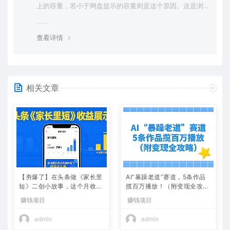
上的容量，若小于网盘提示的容量则是这个原因。这是浏
览器下载的bug，建议用百度网盘软件或迅雷下载。 若排
除这种情况，可在对应资源底部留言，或 联络我们。
查看详情
相关文章
【夯爆了】在头条做《家长里
AI“暴躁老道”赛道，5条作品
短》二创小故事，这个月收益
揽百万播放！（附变现全攻
2w+
略）
赚钱项目
赚钱项目
admin
admin