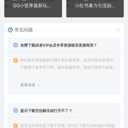
QQ小世界最新玩法拆解，轻松月入过万。教你轻松引粉，小白也能拿上手
小红书暴力引流创业粉，教你引流高质量创业粉，价值2980
常见问题
免费下载或者VIP会员专享资源能否直接商用？
本站所有资源版权均属于原作者所有，这里所提供资源均
只能用于参考学习用，请勿直接商用。若由于商用引起版
权纠纷，一切责任均由使用者承担。更多说明请参考 VIP介
绍。
查看详情
提示下载完但解压或打开不了？
最常见的情况是下载不完整: 可对比下载完压缩包的与网盘