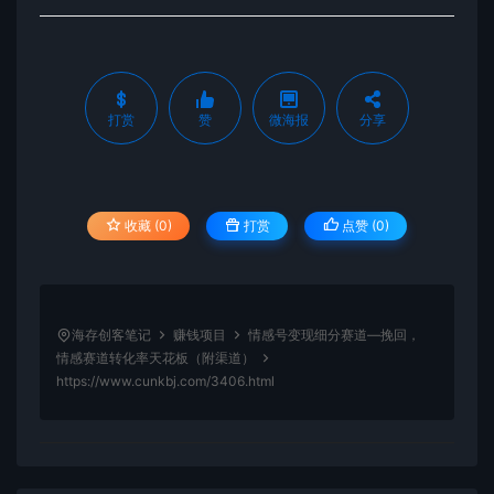
打赏
赞
微海报
分享
收藏 (0)
打赏
点赞 (
0
)
海存创客笔记
赚钱项目
情感号变现细分赛道—挽回，
情感赛道转化率天花板（附渠道）
https://www.cunkbj.com/3406.html