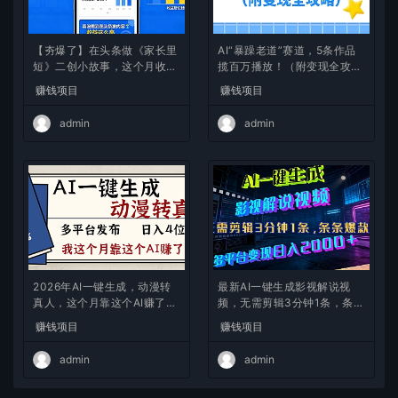
【夯爆了】在头条做《家长里
AI“暴躁老道”赛道，5条作品
短》二创小故事，这个月收益
揽百万播放！（附变现全攻
2w+
略）
赚钱项目
赚钱项目
admin
admin
2026年AI一键生成，动漫转
最新AI一键生成影视解说视
真人，这个月靠这个AI赚了2
频，无需剪辑3分钟1条，条条
W+
爆款，多平台变现日入2000
赚钱项目
赚钱项目
+
admin
admin