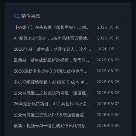
猜你喜欢
【夯爆了】在头条做《家长里短》二创小故事，这个月收益2w+
2026-05-18
AI“暴躁老道”赛道，5条作品揽百万播放！（附变现全攻略）
2026-05-18
2026年AI一键生成，动漫转真人，这个月靠这个AI赚了2W+
2026-05-11
最新AI一键生成影视解说视频，无需剪辑3分钟1条，条条爆款，多平台变现日入2000+
2026-05-09
2026最新多多虚拟0.01玩法虚拟也有新门路轻松日入2500!
2026-05-09
手机壁纸赚钱秘籍！AI 绘画 0 成本 单店狂销 3.8 万单
2026-05-06
公众号流量主之拍照技巧赛道，难度低+流量大，起号第一篇就爆了10w阅读！
2026-05-06
26年最新风口项目，AI工具创作写小说，轻松实现日入1000+
2026-05-02
公众号流量主变现从0-1系统运营全流程讲解！
2026-04-30
最新：视频号AI一键生成武侠风格视频，狂撸视频号分成收益，学完轻松日入1000+
2026-04-30