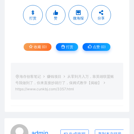
打赏
赞
微海报
分享
收藏 (0)
打赏
点赞 (
0
)
海存创客笔记
赚钱项目
从零到月入万，靠英雄联盟账
号我做到了，你来直接抄就行了，保姆式教学【揭秘】
https://www.cunkbj.com/3357.html
admin
生成海报
复制本文链接