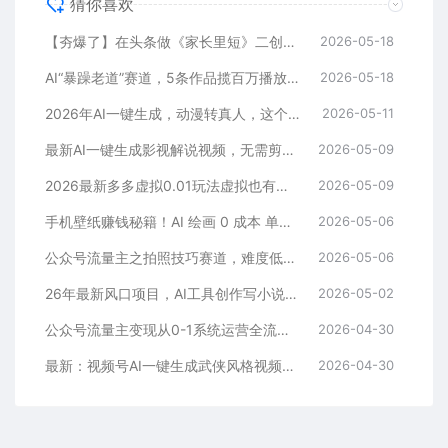
猜你喜欢
【夯爆了】在头条做《家长里短》二创小故事，这个月收益2w+
2026-05-18
AI“暴躁老道”赛道，5条作品揽百万播放！（附变现全攻略）
2026-05-18
2026年AI一键生成，动漫转真人，这个月靠这个AI赚了2W+
2026-05-11
最新AI一键生成影视解说视频，无需剪辑3分钟1条，条条爆款，多平台变现日入2000+
2026-05-09
2026最新多多虚拟0.01玩法虚拟也有新门路轻松日入2500!
2026-05-09
手机壁纸赚钱秘籍！AI 绘画 0 成本 单店狂销 3.8 万单
2026-05-06
公众号流量主之拍照技巧赛道，难度低+流量大，起号第一篇就爆了10w阅读！
2026-05-06
26年最新风口项目，AI工具创作写小说，轻松实现日入1000+
2026-05-02
公众号流量主变现从0-1系统运营全流程讲解！
2026-04-30
最新：视频号AI一键生成武侠风格视频，狂撸视频号分成收益，学完轻松日入1000+
2026-04-30