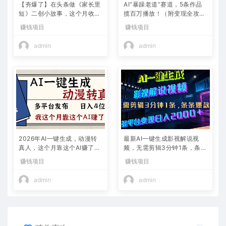
【夯爆了】在头条做《家长里
AI“暴躁老道”赛道，5条作品
短》二创小故事，这个月收益
揽百万播放！（附变现全攻
2w+
略）
赚钱项目
赚钱项目
admin
admin
2026年AI一键生成，动漫转
最新AI一键生成影视解说视
真人，这个月靠这个AI赚了2
频，无需剪辑3分钟1条，条条
W+
爆款，多平台变现日入2000
赚钱项目
赚钱项目
+
admin
admin