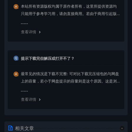
本站所有资源版权均属于原作者所有，这里所提供资源均
只能用于参考学习用，请勿直接商用。若由于商用引起版
权纠纷，一切责任均由使用者承担。更多说明请参考 VIP介
绍。
查看详情
提示下载完但解压或打开不了？
最常见的情况是下载不完整: 可对比下载完压缩包的与网盘
上的容量，若小于网盘提示的容量则是这个原因。这是浏
览器下载的bug，建议用百度网盘软件或迅雷下载。 若排
除这种情况，可在对应资源底部留言，或 联络我们。
查看详情
相关文章