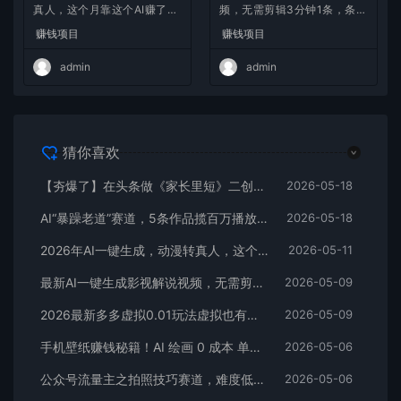
频，无需剪辑3分钟1条，条条
W+
赚钱项目
爆款，多平台变现日入2000
赚钱项目
+
admin
admin
猜你喜欢
【夯爆了】在头条做《家长里短》二创小故事，这个月收益2w+
2026-05-18
AI“暴躁老道”赛道，5条作品揽百万播放！（附变现全攻略）
2026-05-18
2026年AI一键生成，动漫转真人，这个月靠这个AI赚了2W+
2026-05-11
最新AI一键生成影视解说视频，无需剪辑3分钟1条，条条爆款，多平台变现日入2000+
2026-05-09
2026最新多多虚拟0.01玩法虚拟也有新门路轻松日入2500!
2026-05-09
手机壁纸赚钱秘籍！AI 绘画 0 成本 单店狂销 3.8 万单
2026-05-06
公众号流量主之拍照技巧赛道，难度低+流量大，起号第一篇就爆了10w阅读！
2026-05-06