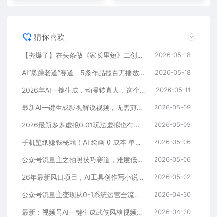
猜你喜欢
【夯爆了】在头条做《家长里短》二创小故事，这个月收益2w+
2026-05-18
AI“暴躁老道”赛道，5条作品揽百万播放！（附变现全攻略）
2026-05-18
2026年AI一键生成，动漫转真人，这个月靠这个AI赚了2W+
2026-05-11
最新AI一键生成影视解说视频，无需剪辑3分钟1条，条条爆款，多平台变现日入2000+
2026-05-09
2026最新多多虚拟0.01玩法虚拟也有新门路轻松日入2500!
2026-05-09
手机壁纸赚钱秘籍！AI 绘画 0 成本 单店狂销 3.8 万单
2026-05-06
公众号流量主之拍照技巧赛道，难度低+流量大，起号第一篇就爆了10w阅读！
2026-05-06
26年最新风口项目，AI工具创作写小说，轻松实现日入1000+
2026-05-02
公众号流量主变现从0-1系统运营全流程讲解！
2026-04-30
最新：视频号AI一键生成武侠风格视频，狂撸视频号分成收益，学完轻松日入1000+
2026-04-30