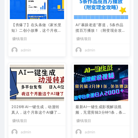
【夯爆了】在头条做《家长里
AI“暴躁老道”赛道，5条作品
短》二创小故事，这个月收益
揽百万播放！（附变现全攻
2w+
略）
赚钱项目
赚钱项目
admin
admin
2026年AI一键生成，动漫转
最新AI一键生成影视解说视
真人，这个月靠这个AI赚了2
频，无需剪辑3分钟1条，条条
W+
爆款，多平台变现日入2000
赚钱项目
赚钱项目
+
admin
admin