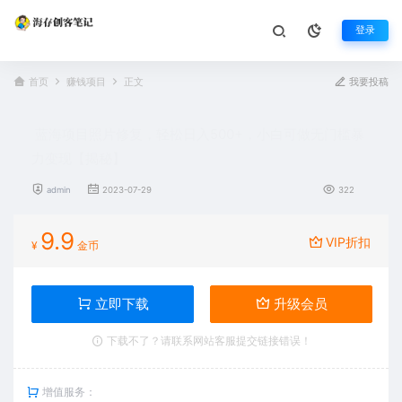
登录
首页
赚钱项目
正文
我要投稿
蓝海项目照片修复，轻松日入500+，小白可做无门槛暴
力变现【揭秘】
admin
2023-07-29
322
9.9
VIP折扣
¥
金币
立即下载
升级会员
下载不了？请联系网站客服提交链接错误！
增值服务：