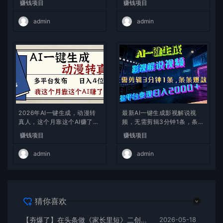
赚钱项目
赚钱项目
admin
admin
2026年AI一键生成，动漫转
最新AI一键生成影视解说视
真人，这个月靠这个AI赚了2
频，无需剪辑3分钟1条，条条
W+
爆款，多平台变现日入2000
赚钱项目
赚钱项目
+
admin
admin
猜你喜欢
【夯爆了】在头条做《家长里短》二创小故事，这个月收益2w+
2026-05-18