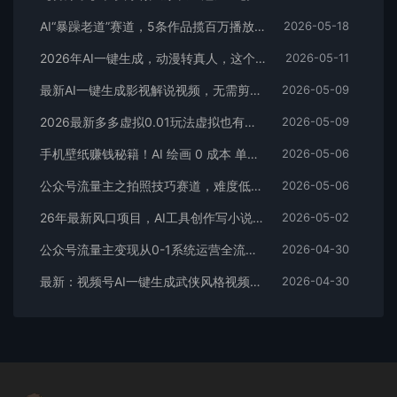
AI“暴躁老道”赛道，5条作品揽百万播放！（附变现全攻略）
2026-05-18
2026年AI一键生成，动漫转真人，这个月靠这个AI赚了2W+
2026-05-11
最新AI一键生成影视解说视频，无需剪辑3分钟1条，条条爆款，多平台变现日入2000+
2026-05-09
2026最新多多虚拟0.01玩法虚拟也有新门路轻松日入2500!
2026-05-09
手机壁纸赚钱秘籍！AI 绘画 0 成本 单店狂销 3.8 万单
2026-05-06
公众号流量主之拍照技巧赛道，难度低+流量大，起号第一篇就爆了10w阅读！
2026-05-06
26年最新风口项目，AI工具创作写小说，轻松实现日入1000+
2026-05-02
公众号流量主变现从0-1系统运营全流程讲解！
2026-04-30
最新：视频号AI一键生成武侠风格视频，狂撸视频号分成收益，学完轻松日入1000+
2026-04-30