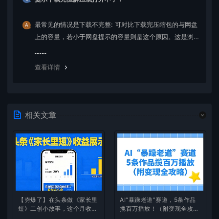
最常见的情况是下载不完整: 可对比下载完压缩包的与网盘
上的容量，若小于网盘提示的容量则是这个原因。这是浏
览器下载的bug，建议用百度网盘软件或迅雷下载。 若排
除这种情况，可在对应资源底部留言，或 联络我们。
查看详情
相关文章
【夯爆了】在头条做《家长里
AI“暴躁老道”赛道，5条作品
短》二创小故事，这个月收益
揽百万播放！（附变现全攻
2w+
略）