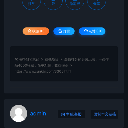
打赏
赞
微海报
分享
收藏 (0)
打赏
点赞 (
0
)
海存创客笔记
赚钱项目
颜值打分的升级玩法，一条作
品4000收藏，简单粗暴，收益很高
https://www.cunkbj.com/3305.html
admin
生成海报
复制本文链接