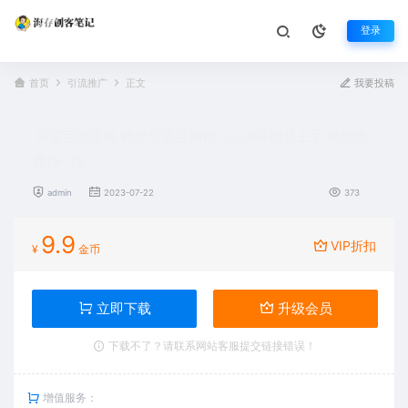
登录
首页
引流推广
正文
我要投稿
Ai宝宝改漫画 轻松引流宝妈粉 小白0基础易上手 单次收
费19-39
admin
2023-07-22
373
9.9
VIP折扣
¥
金币
立即下载
升级会员
下载不了？请联系网站客服提交链接错误！
增值服务：