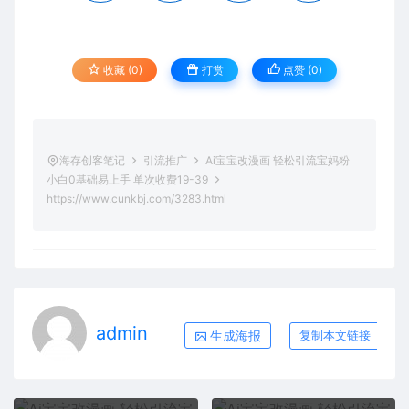
收藏 (0)
打赏
点赞 (
0
)
海存创客笔记
引流推广
Ai宝宝改漫画 轻松引流宝妈粉
小白0基础易上手 单次收费19-39
https://www.cunkbj.com/3283.html
admin
生成海报
复制本文链接