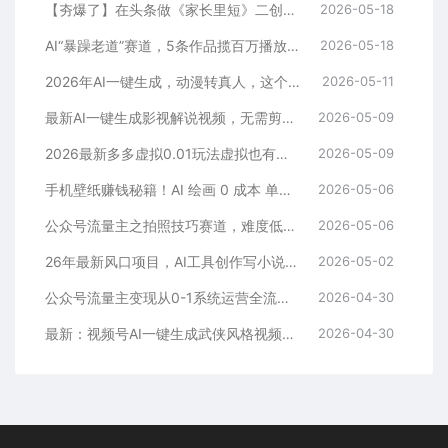
【夯爆了】在头条做《家长里短》二创小故事，这个月收益2w+
2026-05-18
AI“暴躁老道”赛道，5条作品揽百万播放！（附变现全攻略）
2026-05-18
2026年AI一键生成，动漫转真人，这个月靠这个AI赚了2W+
2026-05-11
最新AI一键生成影视解说视频，无需剪辑3分钟1条，条条爆款，多平台变现日入2000+
2026-05-09
2026最新多多虚拟0.01玩法虚拟也有新门路轻松日入2500!
2026-05-09
手机壁纸赚钱秘籍！AI 绘画 0 成本 单店狂销 3.8 万单
2026-05-06
公众号流量主之拍照技巧赛道，难度低+流量大，起号第一篇就爆了10w阅读！
2026-05-06
26年最新风口项目，AI工具创作写小说，轻松实现日入1000+
2026-05-02
公众号流量主变现从0-1系统运营全流程讲解！
2026-04-30
最新：视频号AI一键生成武侠风格视频，狂撸视频号分成收益，学完轻松日入1000+
2026-04-30