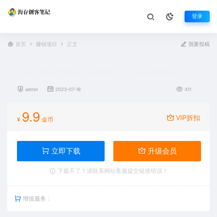
登录
首页
赚钱项目
正文
我要投稿
小说斗破苍穹直播，番茄畅听日入300+稳定项目
admin
2023-07-18
411
9.9
VIP折扣
¥
金币
立即下载
升级会员
下载不了？请联系网站客服提交链接错误！
增值服务：