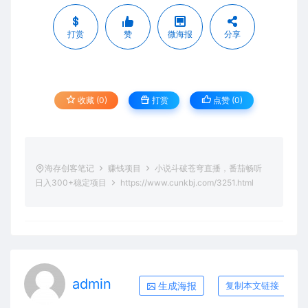
打赏
赞
微海报
分享
收藏 (0)
打赏
点赞 (
0
)
海存创客笔记
赚钱项目
小说斗破苍穹直播，番茄畅听
日入300+稳定项目
https://www.cunkbj.com/3251.html
admin
生成海报
复制本文链接