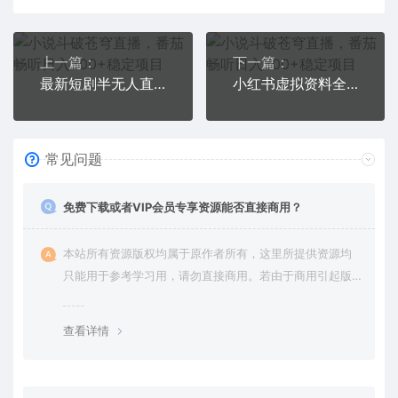
上一篇：
下一篇：
最新短剧半无人直播玩法，多平台开播，日入500+保姆级教程+1339G短剧资源
小红书虚拟资料全新思路玩法，流量巨大，轻松日入300+，小白可操作
常见问题
免费下载或者VIP会员专享资源能否直接商用？
本站所有资源版权均属于原作者所有，这里所提供资源均
只能用于参考学习用，请勿直接商用。若由于商用引起版
权纠纷，一切责任均由使用者承担。更多说明请参考 VIP介
绍。
查看详情