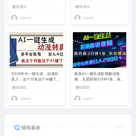
2w+
略）
赚钱项目
赚钱项目
admin
admin
2026年AI一键生成，动漫转
最新AI一键生成影视解说视
真人，这个月靠这个AI赚了2
频，无需剪辑3分钟1条，条条
W+
爆款，多平台变现日入2000
赚钱项目
赚钱项目
+
admin
admin
猜你喜欢