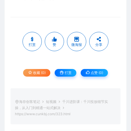
打赏
赞
微海报
分享
收藏 (0)
打赏
点赞 (
0
)
海存创客笔记
短视频
千川进阶课：千川投放细节实
操，从入门到精通一站式解决
https://www.cunkbj.com/323.html