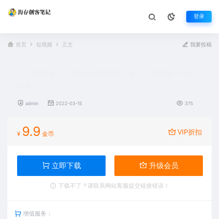
登录
首页
短视频
正文
我要投稿
千川进阶课：千川投放细节实操，从入门到精通一站式
解决
admin
2022-03-15
375
9.9
VIP折扣
¥
金币
立即下载
升级会员
下载不了？请联系网站客服提交链接错误！
增值服务：