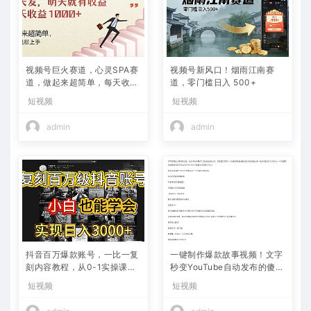
视频号巨火赛道，心灵SPA赛
视频号新风口！烟雨江南赛
道，做起来超简单，每天收益
道，零门槛日入 500+
800+
短视频
短视频
admin
admin
抖音百万爆款账号，一比一复
一键制作爆款故事视频！文字
刻内容教程，从0-1实操课，
秒变YouTube自动发布的傻瓜
小白也能学会，复制爆款，月
式教程
短视频
短视频
入10w+