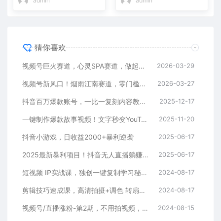
admin
admin
猜你喜欢
视频号巨火赛道，心灵SPA赛道，做起来超简单，每天收益800+
2026-03-29
视频号新风口！烟雨江南赛道，零门槛日入 500+
2026-03-27
抖音百万爆款账号，一比一复刻内容教程，从0-1实操课，小白也能学会，复制爆款，月入10w+
2025-12-17
一键制作爆款故事视频！文字秒变YouTube自动发布的傻瓜式教程
2025-11-20
抖音小游戏，日收益2000+暴利逆袭
2025-06-17
2025最新暴利项目！抖音无人直播躺赚攻略！抖音无人直播3.0玩法！0门槛…
2025-06-17
短视频 IP实战课，独创一键复制学习秘籍，转战新领域，月赚五万轻松行
2024-08-17
剪辑技巧速成课，高清拍摄+调色 转扇子，建筑-抠图精通，新手秒变剪辑专家
2024-08-17
视频号/直播涨粉-第2期，不用拍视频，不用卖货，在直播间做菜，就可以搞钱
2024-08-15