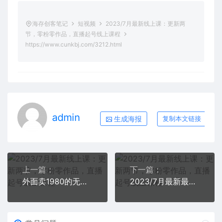
海存创客笔记
短视频
2023/7月最新线上课：更新两
节，零粉零作品，直播起号线上课程
https://www.cunkbj.com/3212.html
admin
生成海报
复制本文链接
上一篇：
下一篇：
外面卖1980的无人直播项目【工具+素材+教程】日赚500+
2023/7月最新最硬必过审搬运技术抖音快手B站通用自动剪辑一键去重暴力起号