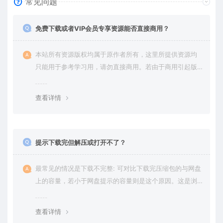
常见问题
免费下载或者VIP会员专享资源能否直接商用？
本站所有资源版权均属于原作者所有，这里所提供资源均
只能用于参考学习用，请勿直接商用。若由于商用引起版
权纠纷，一切责任均由使用者承担。更多说明请参考 VIP介
绍。
查看详情
提示下载完但解压或打开不了？
最常见的情况是下载不完整: 可对比下载完压缩包的与网盘
上的容量，若小于网盘提示的容量则是这个原因。这是浏
览器下载的bug，建议用百度网盘软件或迅雷下载。 若排
除这种情况，可在对应资源底部留言，或 联络我们。
查看详情