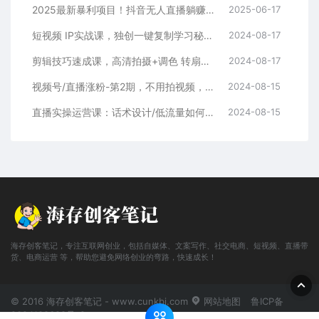
2025最新暴利项目！抖音无人直播躺赚攻略！抖音无人直播3.0玩法！0门槛…
2025-06-17
短视频 IP实战课，独创一键复制学习秘籍，转战新领域，月赚五万轻松行
2024-08-17
剪辑技巧速成课，高清拍摄+调色 转扇子，建筑-抠图精通，新手秒变剪辑专家
2024-08-17
视频号/直播涨粉-第2期，不用拍视频，不用卖货，在直播间做菜，就可以搞钱
2024-08-15
直播实操运营课：话术设计/低流量如何提升/话术框架/全场燃爆/非常干货
2024-08-15
海存创客笔记，专注互联网创业，包括自媒体、文案写作、社交电商、短视频、直播带
货、电商运营 等，帮助您避免网络创业的弯路，快速成长！
© 2016 海存创客笔记 - www.cunkbj.com
网站地图
鲁ICP备
2024108698号-2