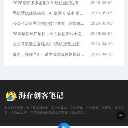
2026最新多多虚拟0.01玩法虚拟也有新门路轻松日入2500!
2026-05-09
手机壁纸赚钱秘籍！AI 绘画 0 成本 单店狂销 3.8 万单
2026-05-06
公众号流量主之拍照技巧赛道，难度低+流量大，起号第一篇就爆了10w阅读！
2026-05-06
26年最新风口项目，AI工具创作写小说，轻松实现日入1000+
2026-05-02
公众号流量主变现从0-1系统运营全流程讲解！
2026-04-30
最新：视频号AI一键生成武侠风格视频，狂撸视频号分成收益，学完轻松日入1000+
2026-04-30
海存创客笔记，专注互联网创业，包括自媒体、文案写作、社交电商、短视频、直播带
货、电商运营 等，帮助您避免网络创业的弯路，快速成长！