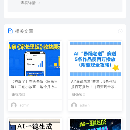
查看详情
相关文章
【夯爆了】在头条做《家长里
AI“暴躁老道”赛道，5条作品
短》二创小故事，这个月收益
揽百万播放！（附变现全攻
2w+
略）
赚钱项目
赚钱项目
admin
admin