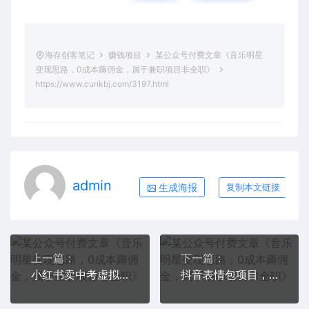
海存创客笔记
赚钱项目
某公众号付费文章《音乐明星
变现思路，0成本薅佣金，属于兼职项目非全职》
https://www.cunkbj.com/3197.html
admin
生成海报
复制本文链接
上一篇：
下一篇：
小红书卖中考虚拟资料变现分享课：轻松月入过万（视频+配套资料）
抖音表情包项目，每天剪辑表情包上传短视频平台，日入3位数+已实操跑通