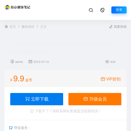
登录
首页
赚钱项目
正文
我要投稿
某公众号付费文章《音乐明星变现思路，0成本薅佣金，
属于兼职项目非全职》
admin
2023-07-13
434
9.9
VIP折扣
¥
金币
立即下载
升级会员
下载不了？请联系网站客服提交链接错误！
增值服务：