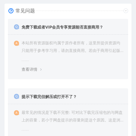
常见问题
免费下载或者VIP会员专享资源能否直接商用？
本站所有资源版权均属于原作者所有，这里所提供资源均
只能用于参考学习用，请勿直接商用。若由于商用引起版
权纠纷，一切责任均由使用者承担。更多说明请参考 VIP介
绍。
查看详情
提示下载完但解压或打开不了？
最常见的情况是下载不完整: 可对比下载完压缩包的与网盘
上的容量，若小于网盘提示的容量则是这个原因。这是浏
览器下载的bug，建议用百度网盘软件或迅雷下载。 若排
除这种情况，可在对应资源底部留言，或 联络我们。