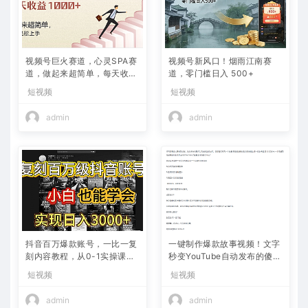
视频号巨火赛道，心灵SPA赛
视频号新风口！烟雨江南赛
道，做起来超简单，每天收益
道，零门槛日入 500+
800+
短视频
短视频
admin
admin
抖音百万爆款账号，一比一复
一键制作爆款故事视频！文字
刻内容教程，从0-1实操课，
秒变YouTube自动发布的傻瓜
小白也能学会，复制爆款，月
式教程
短视频
短视频
入10w+
admin
admin