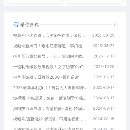
猜你喜欢
视频号巨火赛道，心灵SPA赛道，做起来超简单，每天收益800+
2026-03-29
视频号新风口！烟雨江南赛道，零门槛日入 500+
2026-03-27
抖音百万爆款账号，一比一复刻内容教程，从0-1实操课，小白也能学会，复制爆款，月入10w+
2025-12-17
一键制作爆款故事视频！文字秒变YouTube自动发布的傻瓜式教程
2025-11-20
抖音小游戏，日收益2000+暴利逆袭
2025-06-17
2025最新暴利项目！抖音无人直播躺赚攻略！抖音无人直播3.0玩法！0门槛…
2025-06-17
短视频 IP实战课，独创一键复制学习秘籍，转战新领域，月赚五万轻松行
2024-08-17
剪辑技巧速成课，高清拍摄+调色 转扇子，建筑-抠图精通，新手秒变剪辑专家
2024-08-17
视频号/直播涨粉-第2期，不用拍视频，不用卖货，在直播间做菜，就可以搞钱
2024-08-15
直播实操运营课：话术设计/低流量如何提升/话术框架/全场燃爆/非常干货
2024-08-15