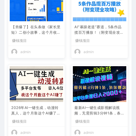
【夯爆了】在头条做《家长里
AI“暴躁老道”赛道，5条作品
短》二创小故事，这个月收益
揽百万播放！（附变现全攻
2w+
略）
赚钱项目
赚钱项目
admin
admin
2026年AI一键生成，动漫转
最新AI一键生成影视解说视
真人，这个月靠这个AI赚了2
频，无需剪辑3分钟1条，条条
W+
爆款，多平台变现日入2000
赚钱项目
赚钱项目
+
admin
admin