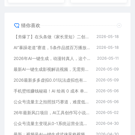
猜你喜欢
【夯爆了】在头条做《家长里短》二创小故事，这个月收益2w+
2026-05-18
AI“暴躁老道”赛道，5条作品揽百万播放！（附变现全攻略）
2026-05-18
2026年AI一键生成，动漫转真人，这个月靠这个AI赚了2W+
2026-05-11
最新AI一键生成影视解说视频，无需剪辑3分钟1条，条条爆款，多平台变现日入2000+
2026-05-09
2026最新多多虚拟0.01玩法虚拟也有新门路轻松日入2500!
2026-05-09
手机壁纸赚钱秘籍！AI 绘画 0 成本 单店狂销 3.8 万单
2026-05-06
公众号流量主之拍照技巧赛道，难度低+流量大，起号第一篇就爆了10w阅读！
2026-05-06
26年最新风口项目，AI工具创作写小说，轻松实现日入1000+
2026-05-02
公众号流量主变现从0-1系统运营全流程讲解！
2026-04-30
最新：视频号AI一键生成武侠风格视频，狂撸视频号分成收益，学完轻松日入1000+
2026-04-30