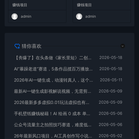
W+
爆款，多平台变现日入2000
赚钱项目
赚钱项目
+
admin
admin
猜你喜欢
【夯爆了】在头条做《家长里短》二创小故事，这个月收益2w+
2026-05-18
AI“暴躁老道”赛道，5条作品揽百万播放！（附变现全攻略）
2026-05-18
2026年AI一键生成，动漫转真人，这个月靠这个AI赚了2W+
2026-05-11
最新AI一键生成影视解说视频，无需剪辑3分钟1条，条条爆款，多平台变现日入2000+
2026-05-09
2026最新多多虚拟0.01玩法虚拟也有新门路轻松日入2500!
2026-05-09
手机壁纸赚钱秘籍！AI 绘画 0 成本 单店狂销 3.8 万单
2026-05-06
公众号流量主之拍照技巧赛道，难度低+流量大，起号第一篇就爆了10w阅读！
2026-05-06
26年最新风口项目，AI工具创作写小说，轻松实现日入1000+
2026-05-02