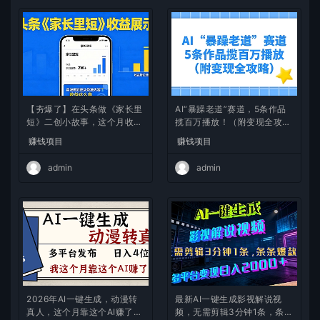
【夯爆了】在头条做《家长里
AI“暴躁老道”赛道，5条作品
短》二创小故事，这个月收益
揽百万播放！（附变现全攻
2w+
略）
赚钱项目
赚钱项目
admin
admin
2026年AI一键生成，动漫转
最新AI一键生成影视解说视
真人，这个月靠这个AI赚了2
频，无需剪辑3分钟1条，条条