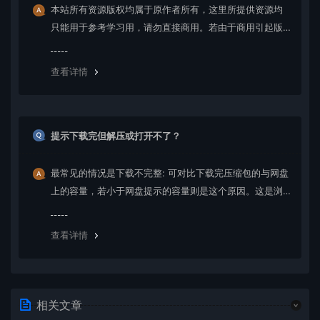
本站所有资源版权均属于原作者所有，这里所提供资源均
只能用于参考学习用，请勿直接商用。若由于商用引起版
权纠纷，一切责任均由使用者承担。更多说明请参考 VIP介
绍。
查看详情
提示下载完但解压或打开不了？
最常见的情况是下载不完整: 可对比下载完压缩包的与网盘
上的容量，若小于网盘提示的容量则是这个原因。这是浏
览器下载的bug，建议用百度网盘软件或迅雷下载。 若排
除这种情况，可在对应资源底部留言，或 联络我们。
查看详情
相关文章