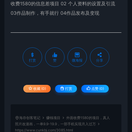
收费1580的信息差项目 02 个人资料的设置及引流
03作品制作，有手就行 04作品发布及变现
打赏
赞
微海报
分享
收藏 (0)
打赏
点赞 (
0
)
海存创客笔记
赚钱项目
外面收费1580的项目，真人
照片改漫画，一单9.9-19.9，一部手机实现月入过万
https://www.cunkbj.com/3085.html