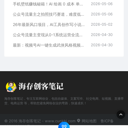
手机壁纸赚钱秘籍！AI 绘画 0 成本 单店狂销 3.8 万单
2026-05-06
公众号流量主之拍照技巧赛道，难度低+流量大，起号第一篇就爆了10w阅读！
2026-05-06
26年最新风口项目，AI工具创作写小说，轻松实现日入1000+
2026-05-02
公众号流量主变现从0-1系统运营全流程讲解！
2026-04-30
最新：视频号AI一键生成武侠风格视频，狂撸视频号分成收益，学完轻松日入1000+
2026-04-30
海存创客笔记，专注互联网创业，包括自媒体、文案写作、社交电商、短视频、直播带
货、电商运营 等，帮助您避免网络创业的弯路，快速成长！
© 2016 海存创客笔记 - www.cunkbj.com
网站地图
鲁ICP备
2024108698号-2