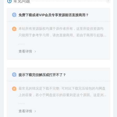
常见问题
免费下载或者VIP会员专享资源能否直接商用？
本站所有资源版权均属于原作者所有，这里所提供资源均
只能用于参考学习用，请勿直接商用。若由于商用引起版
权纠纷，一切责任均由使用者承担。更多说明请参考 VIP介
绍。
查看详情
提示下载完但解压或打开不了？
最常见的情况是下载不完整: 可对比下载完压缩包的与网盘
上的容量，若小于网盘提示的容量则是这个原因。这是浏
览器下载的bug，建议用百度网盘软件或迅雷下载。 若排
除这种情况，可在对应资源底部留言，或 联络我们。
查看详情