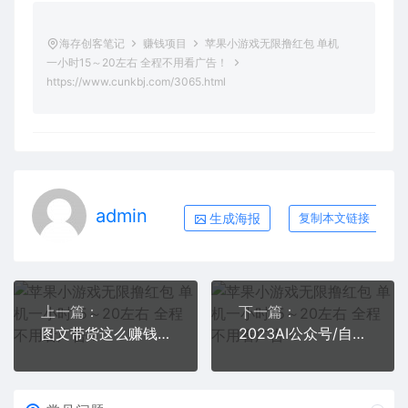
海存创客笔记
赚钱项目
苹果小游戏无限撸红包 单机
一小时15～20左右 全程不用看广告！
https://www.cunkbj.com/3065.html
admin
生成海报
复制本文链接
上一篇：
下一篇：
图文带货这么赚钱么? 3个月52W 图文带货运营加强课
2023AI公众号/自媒体/微头条项目 0成本几分钟产一篇文章 持续产生爆文收益