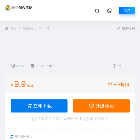
登录
首页
赚钱项目
正文
我要投稿
苹果小游戏无限撸红包 单机一小时15～20左右 全程不用
看广告！
admin
2023-07-02
343
9.9
VIP折扣
¥
金币
立即下载
升级会员
下载不了？请联系网站客服提交链接错误！
增值服务：