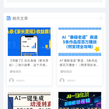
相关文章
【夯爆了】在头条做《家长里
AI“暴躁老道”赛道，5条作品
短》二创小故事，这个月收益
揽百万播放！（附变现全攻
2w+
略）
赚钱项目
赚钱项目
admin
admin