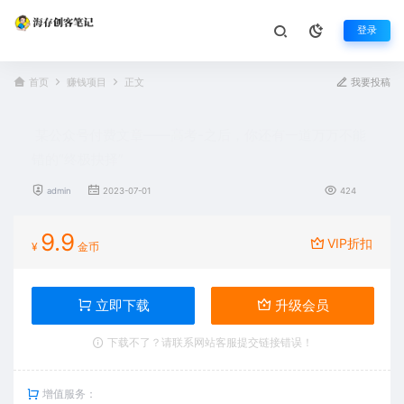
登录
首页
赚钱项目
正文
我要投稿
某公众号付费文章——高考-之后，你还有一道万万不能
错的“终极抉择”
admin
2023-07-01
424
9.9
VIP折扣
¥
金币
立即下载
升级会员
下载不了？请联系网站客服提交链接错误！
增值服务：