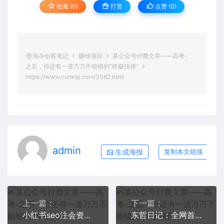
收藏 (0)
打赏
点赞 (
0
)
海存创客笔记
赚钱项目
某公众号付费文章——高考-
之后，你还有一道万万不能错的“终极抉择”
https://www.cunkbj.com/3062.html
admin
生成海报
复制本文链接
上一篇：
下一篇：
小红书seo注会资料，一部手机就能操作，日入500+（教程+资料）
东哲日记：全网首创实物虚拟电商项目，速来捡钱，成本低，一单赚几十块！