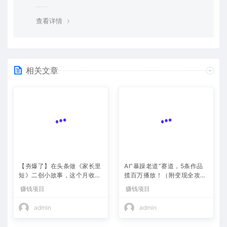
览器下载的bug，建议用百度网盘软件或迅雷下载。 若排
除这种情况，可在对应资源底部留言，或 联络我们。
查看详情
相关文章
【夯爆了】在头条做《家长里
AI“暴躁老道”赛道，5条作品
短》二创小故事，这个月收益
揽百万播放！（附变现全攻
2w+
赚钱项目
略）
赚钱项目
admin
admin