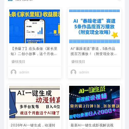
【夯爆了】在头条做《家长里
AI“暴躁老道”赛道，5条作品
短》二创小故事，这个月收益
揽百万播放！（附变现全攻
2w+
略）
赚钱项目
赚钱项目
admin
admin
2026年AI一键生成，动漫转
最新AI一键生成影视解说视