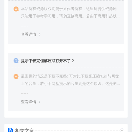
本站所有资源版权均属于原作者所有，这里所提供资源均
只能用于参考学习用，请勿直接商用。若由于商用引起版
权纠纷，一切责任均由使用者承担。更多说明请参考 VIP介
绍。
查看详情
提示下载完但解压或打开不了？
最常见的情况是下载不完整: 可对比下载完压缩包的与网盘
上的容量，若小于网盘提示的容量则是这个原因。这是浏
览器下载的bug，建议用百度网盘软件或迅雷下载。 若排
除这种情况，可在对应资源底部留言，或 联络我们。
查看详情
相关文章