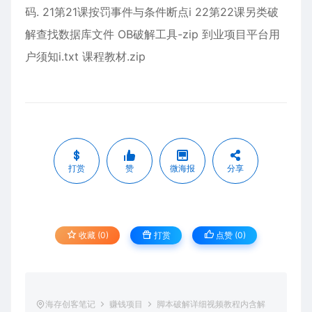
码. 21第21课按罚事件与条件断点i 22第22课另类破
解查找数据库文件 OB破解工具-zip 到业项目平台用
户须知i.txt 课程教材.zip
打赏
赞
微海报
分享
收藏 (0)
打赏
点赞 (
0
)
海存创客笔记
赚钱项目
脚本破解详细视频教程内含解