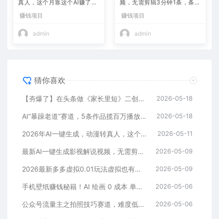
真人，这个月靠这个AI赚了2
频，无需剪辑3分钟1条，条条
W+
爆款，多平台变现日入2000
赚钱项目
赚钱项目
+
admin
admin
猜你喜欢
【夯爆了】在头条做《家长里短》二创小故事，这个月收益2w+
2026-05-18
AI“暴躁老道”赛道，5条作品揽百万播放！（附变现全攻略）
2026-05-18
2026年AI一键生成，动漫转真人，这个月靠这个AI赚了2W+
2026-05-11
最新AI一键生成影视解说视频，无需剪辑3分钟1条，条条爆款，多平台变现日入2000+
2026-05-09
2026最新多多虚拟0.01玩法虚拟也有新门路轻松日入2500!
2026-05-09
手机壁纸赚钱秘籍！AI 绘画 0 成本 单店狂销 3.8 万单
2026-05-06
公众号流量主之拍照技巧赛道，难度低+流量大，起号第一篇就爆了10w阅读！
2026-05-06