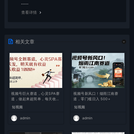
览器下载的bug，建议用百度网盘软件或迅雷下载。 若排
除这种情况，可在对应资源底部留言，或 联络我们。
查看详情
相关文章
视频号巨火赛道，心灵SPA赛
视频号新风口！烟雨江南赛
道，做起来超简单，每天收益
道，零门槛日入 500+
800+
短视频
短视频
admin
admin