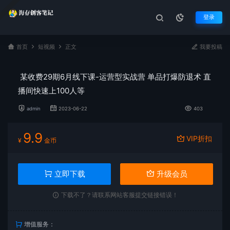
登录
首页
短视频
正文
我要投稿
某收费29期6月线下课-运营型实战营 单品打爆防退术 直
播间快速上100人等
admin
2023-06-22
403
9.9
VIP折扣
¥
金币
立即下载
升级会员
下载不了？请联系网站客服提交链接错误！
增值服务：