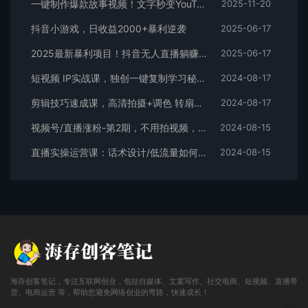
一键制作爆款故事视频！文字秒变YouTube自动发布的傻瓜式教程
2025-11-20
抖音小游戏，日收益2000+暴利逆袭
2025-06-17
2025最新暴利项目！抖音无人直播躺赚攻略！抖音无人直播3.0玩法！0门槛…
2025-06-17
短视频 IP实战课，独创一键复制学习秘籍，转战新领域，月赚五万轻松行
2024-08-17
剪辑技巧速成课，高清拍摄+调色 转扇子，建筑-抠图精通，新手秒变剪辑专家
2024-08-17
视频号/直播涨粉-第2期，不用拍视频，不用卖货，在直播间做菜，就可以搞钱
2024-08-15
直播实操运营课：话术设计/低流量如何提升/话术框架/全场燃爆/非常干货
2024-08-15
海存创客笔记，专注互联网创业，包括自媒体、文案写作、社交电商、短视频、直播带
货、电商运营 等，帮助您避免网络创业的弯路，快速成长！