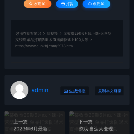
收藏 (0)
打赏
点赞 (
0
)
海存创客笔记
短视频
某收费29期6月线下课-运营型
实战营 单品打爆防退术 直播间快速上100人等
https://www.cunkbj.com/2978.html
admin
生成海报
复制本文链接
上一篇：
下一篇：
2023年6月最新电脑版剪映深度去重方法，针对最新查重机制的剪辑去重
游戏·自达人变现计划，当游戏不只是游戏，利用好短视频才是游戏的新时代