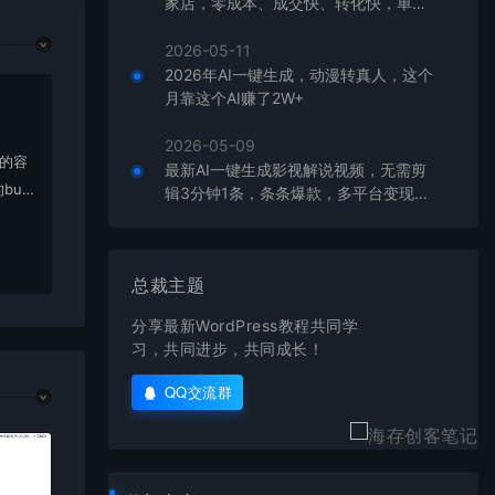
家店，零成本、成交快、转化快，单店
单日可盈利300+
2026-05-11
2026年AI一键生成，动漫转真人，这个
月靠这个AI赚了2W+
2026-05-09
上的容
最新AI一键生成影视解说视频，无需剪
bu
辑3分钟1条，条条爆款，多平台变现日
入2000+
在对应
总裁主题
分享最新WordPress教程共同学
习，共同进步，共同成长！
QQ交流群