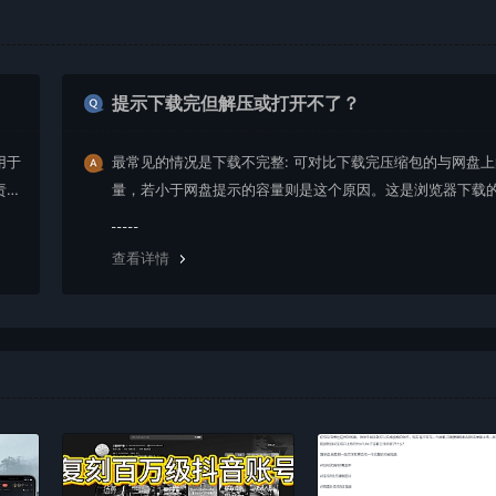
提示下载完但解压或打开不了？
用于
最常见的情况是下载不完整: 可对比下载完压缩包的与网盘
责任
量，若小于网盘提示的容量则是这个原因。这是浏览器下载的
g，建议用百度网盘软件或迅雷下载。 若排除这种情况，可
资源底部留言，或 联络我们。
查看详情