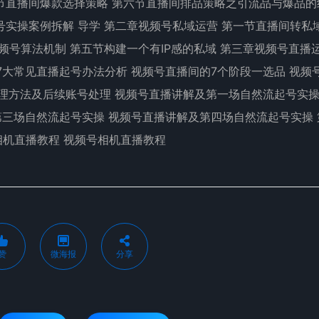
节直播间爆款选择策略 第六节直播间排品策略之引流品与爆品的
号实操案例拆解 导学 第二章视频号私域运营 第一节直播间转私
频号算法机制 第五节构建一个有IP感的私域 第三章视频号直播运
号7大常见直播起号办法分析 视频号直播间的7个阶段一选品 视频
理方法及后续账号处理 视频号直播讲解及第一场自然流起号实操
三场自然流起号实操 视频号直播讲解及第四场自然流起号实操 
相机直播教程 视频号相机直播教程
赞
微海报
分享