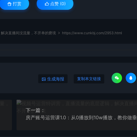
打赏
点赞 (
0
)
，解决直播间没流量，不开单的窘境
https://www.cunkbj.com/2953.html
生成海报
复制本文链接
下一篇：