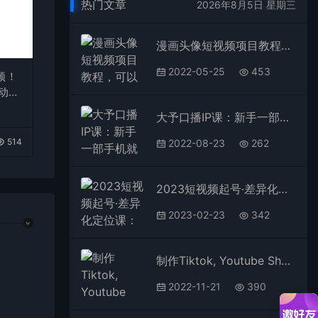
热门文章
2026年8月5日 星期三
漫画头像短视频项目教程，可以批量起号，轻松月入过万（视频教程+软件）
2022-05-25
453
频！
自动发
大予口播IP课：新手一部手机就能操作，普通人也能做口播赚钱（10节课时）
514
2022-08-23
262
2023短视频起号·差异化定位课：0~1做懂抖音（定位+内容+投流+运营）
2023-02-23
342
制作Tiktok, Youtube Shorts励志短视频
2022-11-21
390