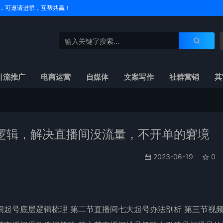
户名，可邀请进群，互帮共赢！
引流推广
电商运营
自媒体
文案写作
社群营销
其
逻辑，解决直播间没流量，不开单的窘境
2023-06-19
0
间起号底层逻辑梳理 第二节直播间七大起号办法剖析 第三节视