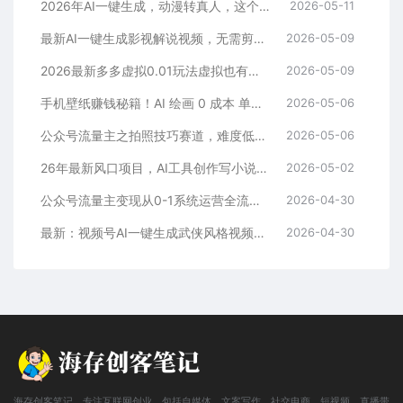
2026年AI一键生成，动漫转真人，这个月靠这个AI赚了2W+
2026-05-11
最新AI一键生成影视解说视频，无需剪辑3分钟1条，条条爆款，多平台变现日入2000+
2026-05-09
2026最新多多虚拟0.01玩法虚拟也有新门路轻松日入2500!
2026-05-09
手机壁纸赚钱秘籍！AI 绘画 0 成本 单店狂销 3.8 万单
2026-05-06
公众号流量主之拍照技巧赛道，难度低+流量大，起号第一篇就爆了10w阅读！
2026-05-06
26年最新风口项目，AI工具创作写小说，轻松实现日入1000+
2026-05-02
公众号流量主变现从0-1系统运营全流程讲解！
2026-04-30
最新：视频号AI一键生成武侠风格视频，狂撸视频号分成收益，学完轻松日入1000+
2026-04-30
海存创客笔记，专注互联网创业，包括自媒体、文案写作、社交电商、短视频、直播带