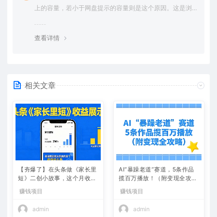
上的容量，若小于网盘提示的容量则是这个原因。这是浏
览器下载的bug，建议用百度网盘软件或迅雷下载。 若排
除这种情况，可在对应资源底部留言，或 联络我们。
查看详情
相关文章
【夯爆了】在头条做《家长里
AI“暴躁老道”赛道，5条作品
短》二创小故事，这个月收益
揽百万播放！（附变现全攻
2w+
略）
赚钱项目
赚钱项目
admin
admin