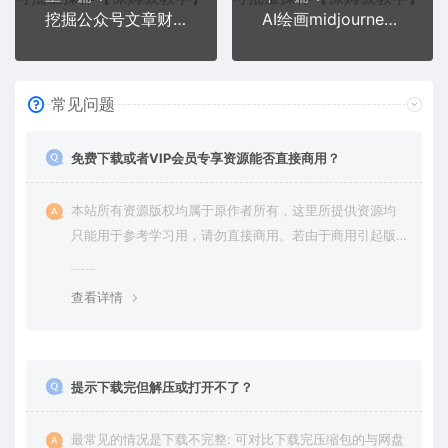
挖掘公众号文章财富，冷门抱利技术，让你轻松月入过万
AI绘画midjourney系统课，新手从0-1完整保姆级教程
常见问题
免费下载或者VIP会员专享资源能否直接商用？
本站所有资源版权均属于原作者所有，这里所提供资源均
只能用于参考学习用，请勿直接商用。若由于商用引起版
权纠纷，一切责任均由使用者承担。更多说明请参考 VIP介
绍。
查看详情
提示下载完但解压或打开不了？
最常见的情况是下载不完整: 可对比下载完压缩包的与网盘