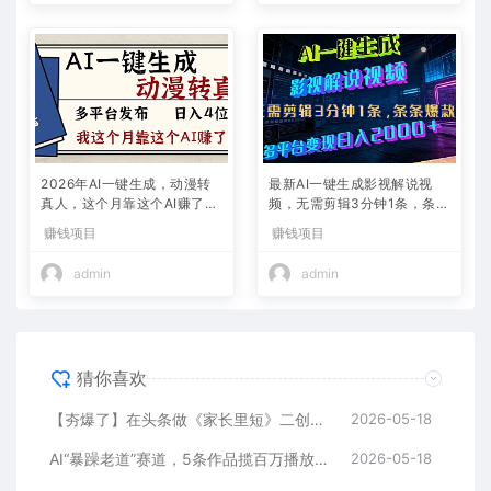
2026年AI一键生成，动漫转
最新AI一键生成影视解说视
真人，这个月靠这个AI赚了2
频，无需剪辑3分钟1条，条条
W+
爆款，多平台变现日入2000
赚钱项目
赚钱项目
+
admin
admin
猜你喜欢
【夯爆了】在头条做《家长里短》二创小故事，这个月收益2w+
2026-05-18
AI“暴躁老道”赛道，5条作品揽百万播放！（附变现全攻略）
2026-05-18