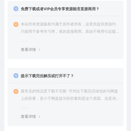
免费下载或者VIP会员专享资源能否直接商用？
本站所有资源版权均属于原作者所有，这里所提供资源均
只能用于参考学习用，请勿直接商用。若由于商用引起版
权纠纷，一切责任均由使用者承担。更多说明请参考 VIP介
绍。
查看详情
提示下载完但解压或打开不了？
最常见的情况是下载不完整: 可对比下载完压缩包的与网盘
上的容量，若小于网盘提示的容量则是这个原因。这是浏
览器下载的bug，建议用百度网盘软件或迅雷下载。 若排
除这种情况，可在对应资源底部留言，或 联络我们。
查看详情