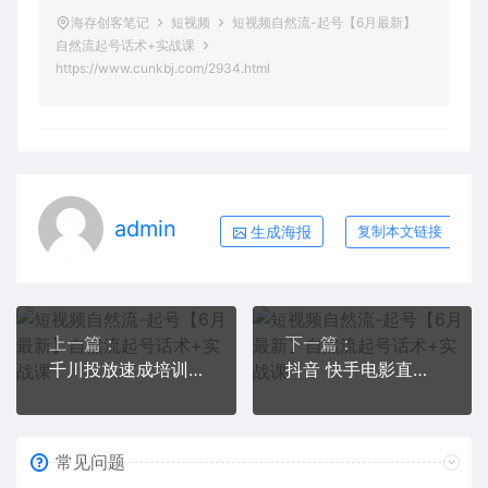
海存创客笔记
短视频
短视频自然流-起号【6月最新】
自然流起号话术+实战课
https://www.cunkbj.com/2934.html
admin
生成海报
复制本文链接
上一篇：
下一篇：
千川投放速成培训班【2023新版】底层框架策略实操讲解，认知加实操为一体
抖音 快手电影直播方法，轻松日赚1000+（教程+防封技巧+工具）
常见问题