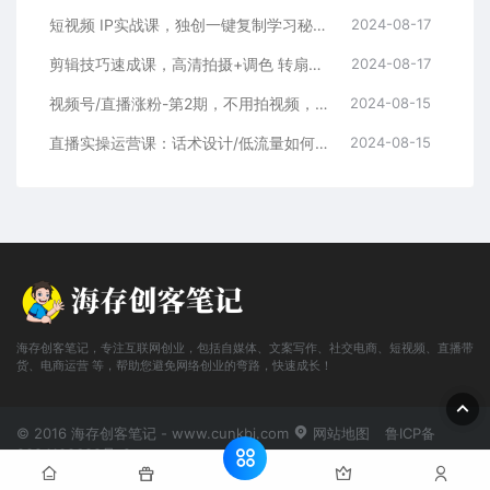
短视频 IP实战课，独创一键复制学习秘籍，转战新领域，月赚五万轻松行
2024-08-17
剪辑技巧速成课，高清拍摄+调色 转扇子，建筑-抠图精通，新手秒变剪辑专家
2024-08-17
视频号/直播涨粉-第2期，不用拍视频，不用卖货，在直播间做菜，就可以搞钱
2024-08-15
直播实操运营课：话术设计/低流量如何提升/话术框架/全场燃爆/非常干货
2024-08-15
海存创客笔记，专注互联网创业，包括自媒体、文案写作、社交电商、短视频、直播带
货、电商运营 等，帮助您避免网络创业的弯路，快速成长！
© 2016 海存创客笔记 - www.cunkbj.com
网站地图
鲁ICP备
2024108698号-2