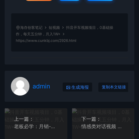
海存创客笔记
短视频
抖音开车视频项目，0基础操
作，每天五分钟，月入1W+
https://www.cunkbj.com/2926.html
admin
生成海报
复制本文链接
上一篇：
下一篇：
老板必学：月销-百万的直播带货玩法，从亏钱到月入50万，听这门就够了
情感类对话视频 当天破播放 三天一万粉 配合变现思路日入300+（教程+素材）