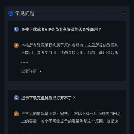
常见问题
免费下载或者VIP会员专享资源能否直接商用？
本站所有资源版权均属于原作者所有，这里所提供资源均
只能用于参考学习用，请勿直接商用。若由于商用引起版
权纠纷，一切责任均由使用者承担。更多说明请参考 VIP介
绍。
查看详情
提示下载完但解压或打开不了？
最常见的情况是下载不完整: 可对比下载完压缩包的与网盘
上的容量，若小于网盘提示的容量则是这个原因。这是浏
览器下载的bug，建议用百度网盘软件或迅雷下载。 若排