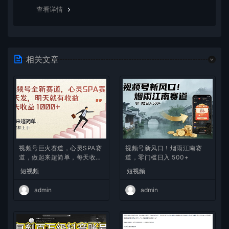
除这种情况，可在对应资源底部留言，或 联络我们。
查看详情
相关文章
视频号巨火赛道，心灵SPA赛
视频号新风口！烟雨江南赛
道，做起来超简单，每天收益
道，零门槛日入 500+
800+
短视频
短视频
admin
admin