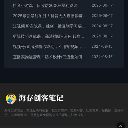
抖音小游戏，日收益2000+暴利逆袭
2025-06-17
2025最新暴利项目！抖音无人直播躺赚攻略！抖音无人直播3.0玩法！0门槛…
2025-06-17
短视频 IP实战课，独创一键复制学习秘籍，转战新领域，月赚五万轻松行
2024-08-17
剪辑技巧速成课，高清拍摄+调色 转扇子，建筑-抠图精通，新手秒变剪辑专家
2024-08-17
视频号/直播涨粉-第2期，不用拍视频，不用卖货，在直播间做菜，就可以搞钱
2024-08-15
直播实操运营课：话术设计/低流量如何提升/话术框架/全场燃爆/非常干货
2024-08-15
海存创客笔记，专注互联网创业，包括自媒体、文案写作、社交电商、短视频、直播带
货、电商运营 等，帮助您避免网络创业的弯路，快速成长！