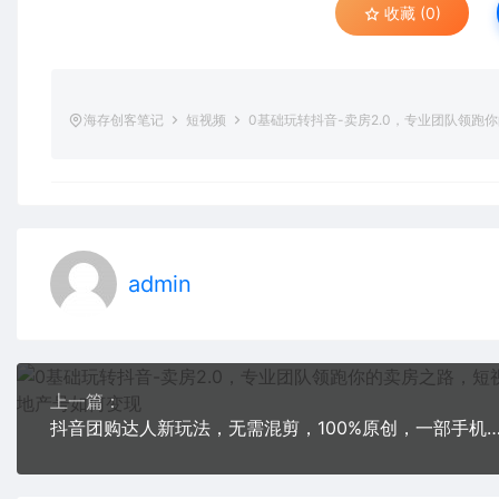
收藏 (0)
海存创客笔记
短视频
0基础玩转抖音-卖房2.0，专业团队领
admin
上一篇：
抖音团购达人新玩法，无需混剪，100%原创，一部手机实