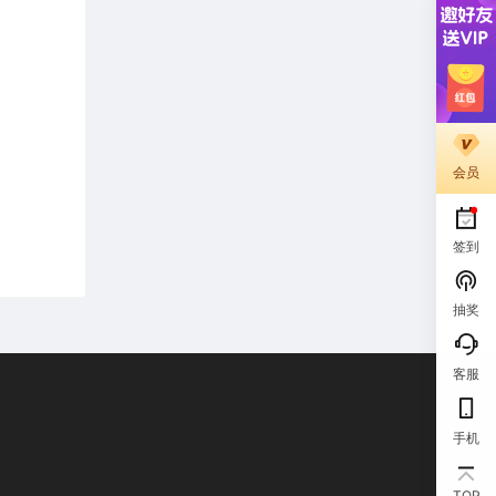
会员
签到
抽奖
客服
手机
TOP