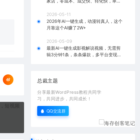
家店，零成本、成交快、转化快，单店
单日可盈利300+
2026-05-11
2026年AI一键生成，动漫转真人，这个
月靠这个AI赚了2W+
2026-05-09
最新AI一键生成影视解说视频，无需剪
辑3分钟1条，条条爆款，多平台变现日
入2000+
总裁主题
分享最新WordPress教程共同学
习，共同进步，共同成长！
QQ交流群