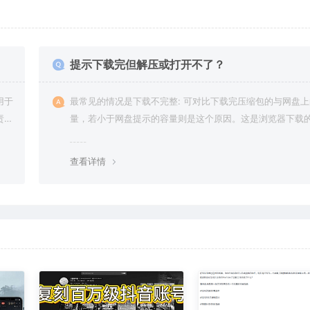
提示下载完但解压或打开不了？
用于
最常见的情况是下载不完整: 可对比下载完压缩包的与网盘
责任
量，若小于网盘提示的容量则是这个原因。这是浏览器下载的
g，建议用百度网盘软件或迅雷下载。 若排除这种情况，可
资源底部留言，或 联络我们。
查看详情