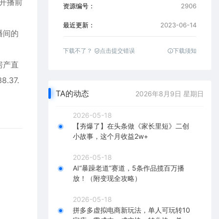
号开播前
资源编号：
2906
最近更新：
2023-06-14
直播间的
下载不了？
点击提交错误
下载须知
.房产直
.37.
TA的动态
2026年8月9日 星期日
2026-05-18
【夯爆了】在头条做《家长里短》二创
小故事，这个月收益2w+
2026-05-18
AI“暴躁老道”赛道，5条作品揽百万播
放！（附变现全攻略）
2026-05-18
拼多多虚拟电商新玩法，单人可玩转10