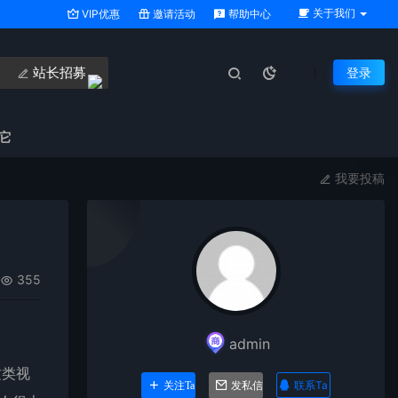
关于我们
VIP优惠
邀请活动
帮助中心
站长招募
登录
它
我要投稿
355
admin
这类视
联系Ta
关注Ta
发私信