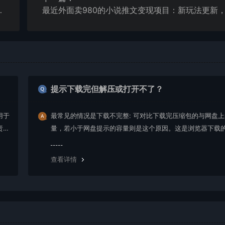
士首选项目，月入3万＋
提示下载完但解压或打开不了？
用于
最常见的情况是下载不完整: 可对比下载完压缩包的与网盘
责任
量，若小于网盘提示的容量则是这个原因。这是浏览器下载的
g，建议用百度网盘软件或迅雷下载。 若排除这种情况，可
资源底部留言，或 联络我们。
查看详情