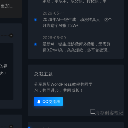
家店，零成本、成交快、转化快，单店
最近外面卖980的小说推文变现项目：新玩法更新，更加完善，内含2500G素材
单日可盈利300+
2026-05-11
2026年AI一键生成，动漫转真人，这个
月靠这个AI赚了2W+
2026-05-09
最新AI一键生成影视解说视频，无需剪
辑3分钟1条，条条爆款，多平台变现日
入2000+
上的容
bu
总裁主题
在对应
分享最新WordPress教程共同学
习，共同进步，共同成长！
QQ交流群