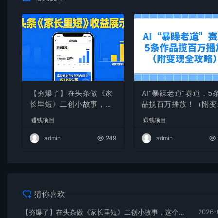
【夯爆了】在头条做《家
AI“暴躁老道”赛道，5
长里短》二创小故事，这
品揽百万播放！（附变
个月收益2w+
全攻略）
赚钱项目
赚钱项目
admin
249
admin
猜你喜欢
【夯爆了】在头条做《家长里短》二创小故事，这个月收益2w+
2026-