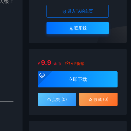
人很上
进入TA的主页
联系我
9.9
¥
金币
VIP折扣
立即下载
点赞 (
0
)
收藏 (0)