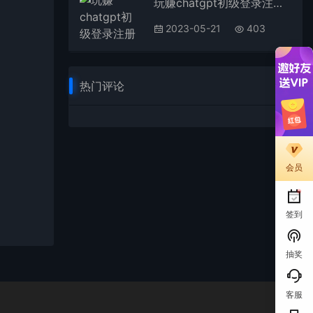
玩赚chatgpt初级登录注册课程，代注册服务一小时入账几万到几十万元不等
2023-05-21
403
热门评论
会员
签到
抽奖
客服