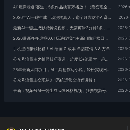
AI“暴躁老道”赛道，5条作品揽百万播放！（附变现全攻略）
2026-
2026年AI一键生成，动漫转真人，这个月靠这个AI赚了2W+
2026-
最新AI一键生成影视解说视频，无需剪辑3分钟1条，条条爆款，多平台变现日入2000+
2026-
2026最新多多虚拟0.01玩法虚拟也有新门路轻松日入2500!
2026-
手机壁纸赚钱秘籍！AI 绘画 0 成本 单店狂销 3.8 万单
2026-
公众号流量主之拍照技巧赛道，难度低+流量大，起号第一篇就爆了10w阅读！
2026-
26年最新风口项目，AI工具创作写小说，轻松实现日入1000+
2026-
公众号流量主变现从0-1系统运营全流程讲解！
2026-
最新：视频号AI一键生成武侠风格视频，狂撸视频号分成收益，学完轻松日入1000+
2026-