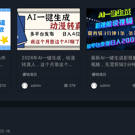
条作
2026年AI一键生成，动漫
最新AI一键生成影视
现
转真人，这个月靠这个AI
视频，无需剪辑3分钟
赚了2W+
条，条条爆款，多平
赚钱项目
赚钱项目
现日入2000+
210
admin
279
admin
05-18