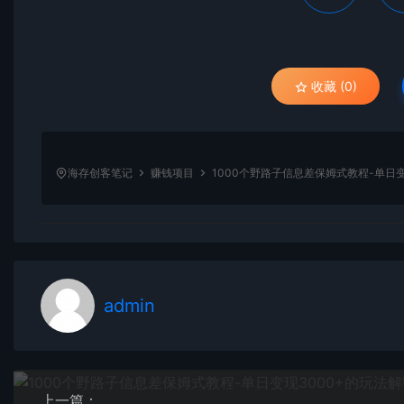
收藏 (0)
海存创客笔记
赚钱项目
1000个野路子信息差保姆式教程-单日变
admin
上一篇：