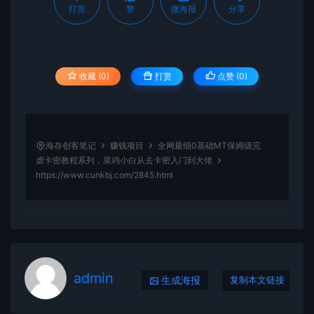
打赏
赞
微海报
分享
收藏 (0)
打赏
点赞 (
0
)
海存创客笔记
赚钱项目
全网最细0基础MT保姆级完
虐卡密教程系列，菜鸡小白从去卡密入门到大佬
https://www.cunkbj.com/2845.html
admin
生成海报
复制本文链接