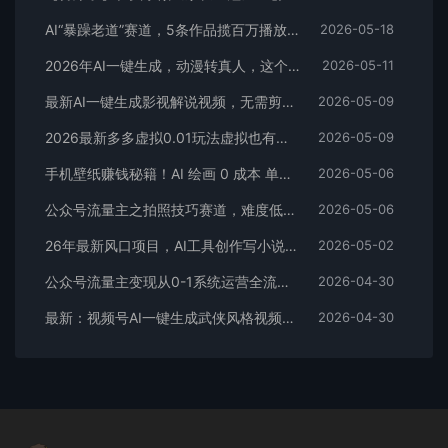
AI“暴躁老道”赛道，5条作品揽百万播放！（附变现全攻略）
2026-05-18
2026年AI一键生成，动漫转真人，这个月靠这个AI赚了2W+
2026-05-11
最新AI一键生成影视解说视频，无需剪辑3分钟1条，条条爆款，多平台变现日入2000+
2026-05-09
2026最新多多虚拟0.01玩法虚拟也有新门路轻松日入2500!
2026-05-09
手机壁纸赚钱秘籍！AI 绘画 0 成本 单店狂销 3.8 万单
2026-05-06
公众号流量主之拍照技巧赛道，难度低+流量大，起号第一篇就爆了10w阅读！
2026-05-06
26年最新风口项目，AI工具创作写小说，轻松实现日入1000+
2026-05-02
公众号流量主变现从0-1系统运营全流程讲解！
2026-04-30
最新：视频号AI一键生成武侠风格视频，狂撸视频号分成收益，学完轻松日入1000+
2026-04-30