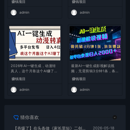
赚钱项目
赚钱项目
admin
admin
2026年AI一键生成，动漫转
最新AI一键生成影视解说视
真人，这个月靠这个AI赚了2
频，无需剪辑3分钟1条，条条
W+
爆款，多平台变现日入2000
赚钱项目
赚钱项目
+
admin
admin
猜你喜欢
【夯爆了】在头条做《家长里短》二创小故事，这个月收益2w+
2026-05-18