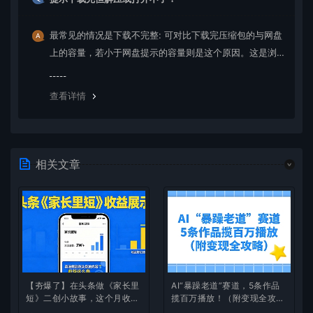
最常见的情况是下载不完整: 可对比下载完压缩包的与网盘
上的容量，若小于网盘提示的容量则是这个原因。这是浏
览器下载的bug，建议用百度网盘软件或迅雷下载。 若排
除这种情况，可在对应资源底部留言，或 联络我们。
查看详情
相关文章
【夯爆了】在头条做《家长里
AI“暴躁老道”赛道，5条作品
短》二创小故事，这个月收益
揽百万播放！（附变现全攻
2w+
略）