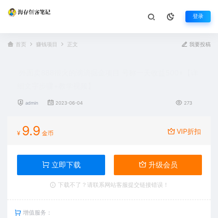
登录
首页
赚钱项目
正文
我要投稿
外面卖888很火的滴滴掘金项目 号称一天收益500+【详
细文字步骤+教学视频】
admin
2023-06-04
273
9.9
VIP折扣
¥
金币
立即下载
升级会员
下载不了？请联系网站客服提交链接错误！
增值服务：