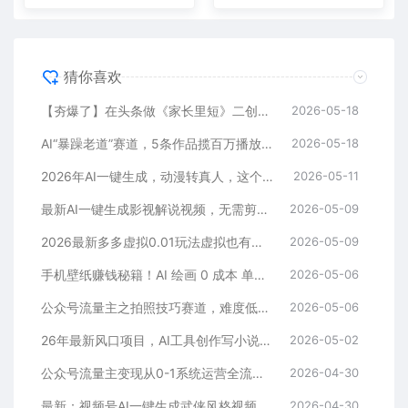
猜你喜欢
【夯爆了】在头条做《家长里短》二创小故事，这个月收益2w+
2026-05-18
AI“暴躁老道”赛道，5条作品揽百万播放！（附变现全攻略）
2026-05-18
2026年AI一键生成，动漫转真人，这个月靠这个AI赚了2W+
2026-05-11
最新AI一键生成影视解说视频，无需剪辑3分钟1条，条条爆款，多平台变现日入2000+
2026-05-09
2026最新多多虚拟0.01玩法虚拟也有新门路轻松日入2500!
2026-05-09
手机壁纸赚钱秘籍！AI 绘画 0 成本 单店狂销 3.8 万单
2026-05-06
公众号流量主之拍照技巧赛道，难度低+流量大，起号第一篇就爆了10w阅读！
2026-05-06
26年最新风口项目，AI工具创作写小说，轻松实现日入1000+
2026-05-02
公众号流量主变现从0-1系统运营全流程讲解！
2026-04-30
最新：视频号AI一键生成武侠风格视频，狂撸视频号分成收益，学完轻松日入1000+
2026-04-30