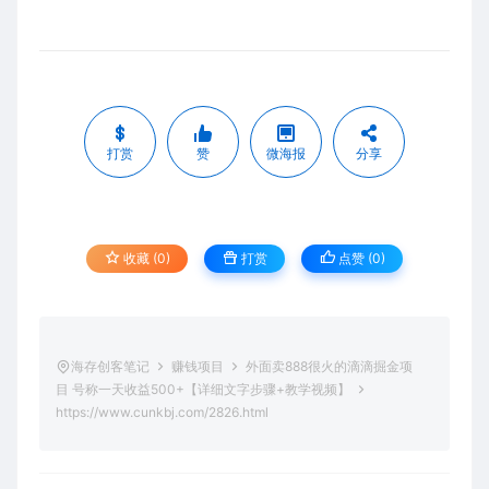
打赏
赞
微海报
分享
收藏 (0)
打赏
点赞 (
0
)
海存创客笔记
赚钱项目
外面卖888很火的滴滴掘金项
目 号称一天收益500+【详细文字步骤+教学视频】
https://www.cunkbj.com/2826.html