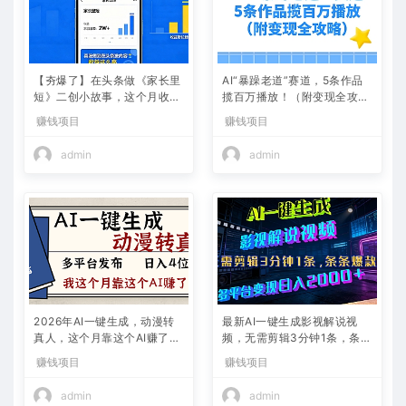
【夯爆了】在头条做《家长里
AI“暴躁老道”赛道，5条作品
短》二创小故事，这个月收益
揽百万播放！（附变现全攻
2w+
略）
赚钱项目
赚钱项目
admin
admin
2026年AI一键生成，动漫转
最新AI一键生成影视解说视
真人，这个月靠这个AI赚了2
频，无需剪辑3分钟1条，条条
W+
爆款，多平台变现日入2000
赚钱项目
赚钱项目
+
admin
admin